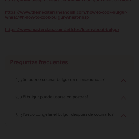
https://www.thespruceeats.com/what-is-bulgur-wheat-3376810
https://www.themediterraneandish.com/how-to-cook-bulgur-
wheat/#h-how-to-cook-bulgur-wheat-nbsp
https://www.masterclass.com/articles/learn-about-bulgur
Preguntas frecuentes
¿Se puede cocinar bulgur en el microondas?
¿El bulgur puede usarse en postres?
¿Puedo congelar el bulgur después de cocinarlo?