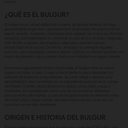
cocina.
¿QUÉ ES EL BULGUR?
El bulgur es un cereal elaborado a partir de granos enteros de trigo,
generalmente trigo duro, que pasan por un proceso de precocción al
vapor, secado, molienda y tamizado para separar los trozos en distintos
tamaños. Este tratamiento lo convierte en uno de los cereales integrales
más fáciles y rápidos de preparar, ideal para quienes buscan
practicidad en la cocina. De hecho, el bulgur no siempre requiere
cocción; para ensaladas como el tabule o el kisir, su versión picante con
pasta de pimiento rojo y comino basta con hidratarlo en agua caliente.
De textura ligeramente firme y masticable, el bulgur tiene un sabor
suave con notas a nuez, lo que lo hace perfecto para absorber los
sabores de especias e ingredientes. Su color beige o dorado y su
versatilidad lo han convertido en un ingrediente esencial en la cocina
del Medio Oriente, destacándose en platos como pilafs, sopas y
ensaladas. Es considerado como uno de los primeros alimentos
precocinados del mundo, su uso en la gastronomía se remonta a más
de 4.000 años y sigue siendo una alternativa práctica al arroz o al
couscous en recetas modernas.
ORIGEN E HISTORIA DEL BULGUR
El bulgur tiene una historia que se remonta a más de 4.000 años, con