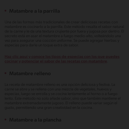
Matambre a la parrilla
Una de las formas más tradicionales de crear deliciosas recetas con
matambre es cocinarlo a la parrilla. Este método resalta el sabor natural
de la carne y le da una textura crujiente por fuera y jugosa por dentro. El
secreto está en asar el matambre a fuego medio-alto, volteándolo una
vez para asegurar una cocción uniforme. Se puede agregar hierbas y
especias para darle un toque extra de sabor.
Haz clic aquí y conoce los tipos de especias con los que puedes
cocinar y potenciar el sabor de las recetas con matambre
.
Matambre relleno
La receta de matambre relleno es una opción deliciosa y festiva. La
carne se abre y se rellena con una mezcla de vegetales, huevos y
especias, luego se enrolla y se cocina lentamente al horno o a fuego
lento. Este método no solo añade sabor, sino que también mantiene el
matambre extremadamente jugoso. El relleno puede variar según el
gusto, permitiendo una gran creatividad en la cocina.
Matambre a la plancha