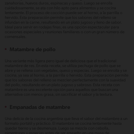
zanahorias, huevos duros, espinacas y queso. Luego se enrolla
cuidadosamente, se ata con hilo apto para alimentos y se cocina
lentamente. El proceso de cocción puede ser al horno, a la parrilla o
hervido. Esta preparación permite que los sabores del relleno se
infundan en la carne, resultando en un plato jugoso y lleno de sabor.
Ideal para servir en rodajas finas, es una opción espectacular para
ocasiones especiales y reuniones familiares o con un gran número de
comensales.
Matambre de pollo
Una variante más ligera pero igual de deliciosa que el tradicional
matambre de res. En esta receta, se utiliza pechuga de pollo que se
abre y se rellena con vegetales, queso y especias. Luego se enrolla y se
cocina, ya sea al horno, a la parrilla o hervido. Esta preparación permite
que los sabores del relleno se mezclen perfectamente con la suavidad
del pollo, resultando en un plato jugoso y sabroso. Esta receta con
matambre es una excelente opción para aquellos que buscan una
alternativa con menos grasa, sin sacrificar el sabor y la textura.
Empanadas de matambre
Una delicia de la cocina argentina que lleva el sabor del matambre a un
formato portátil y práctico. El matambre se cocina lentamente hasta
quedar tierno y se desmenuza. Luego se mezcla con cebolla,
pimentones y especias antes de ser envuelto en una masa de