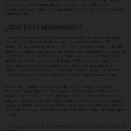
necesitas saber sobre el matambre: desde su historia y preparación,
hasta las mejores técnicas de cocción para lograr platos que
impresionen a tus invitados. ¡Prepárate para crear las mejores recetas
con matambre!
¿QUÉ ES EL MATAMBRE?
Cuando hablamos de matambre, podemos estar refiriéndonos tanto a
un corte específico de la carne como una receta tradicional. El
matambre, como corte, proviene de la zona entre las costillas y la piel
de la vaca, siendo muy popular en países como Argentina y Uruguay. Se
caracteriza por su forma plana y alargada, con una capa fina de grasa
que le aporta sabor y lo hace ideal para diferentes preparaciones
culinarias. Su color es rojo intenso, con vetas de grasa blanca. Al
paladar, el matambre ofrece una textura tierna y jugosa, con un sabor
intenso a carne que se intensifica con las diferentes preparaciones.
La palabra matambre, es el resultado de una composición de dos
términos: matar y hambre. Su origen se remonta al siglo XIX cuando
Argentina abastecía a Europa de carne vacuna y los carniceros se les
pagaba con esta parte sobrante del animal, este corte era tan delgado
que se cocinaba rápidamente en las brasas saciando el apetito de los
trabajadores. En algunos países se conoce como falda, sobre barriga o
suadero.
Haz clic aquí y descubre 10 platos típicos de Argentina que debes