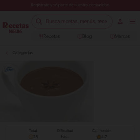
Regístrate y sé parte de nuestra comunidad
Recetas
Blog
Marcas
Categorías
Total
Calificación
Dificultad
Fácil
25
4.7