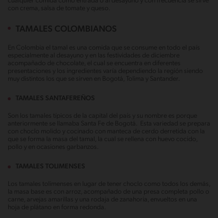
cualquier comida como entrada o al desayuno y con frecuencia se sirve
con crema, salsa de tomate y queso.
TAMALES COLOMBIANOS
En Colombia el tamal es una comida que se consume en todo el país
especialmente al desayuno y en las festividades de diciembre
acompañado de chocolate, el cual se encuentra en diferentes
presentaciones y los ingredientes varía dependiendo la región siendo
muy distintos los que se sirven en Bogotá, Tolima y Santander.
TAMALES SANTAFEREÑOS
Son los tamales típicos de la capital del país y su nombre es porque
anteriormente se llamaba Santa Fe de Bogotá. Esta variedad se prepara
con choclo molido y cocinado con manteca de cerdo derretida con la
que se forma la masa del tamal, la cual se rellena con huevo cocido,
pollo y en ocasiones garbanzos.
TAMALES TOLIMENSES
Los tamales tolimenses en lugar de tener choclo como todos los demás,
la masa base es con arroz, acompañado de una presa completa pollo o
carne, arvejas amarillas y una rodaja de zanahoria, envueltos en una
hoja de plátano en forma redonda.