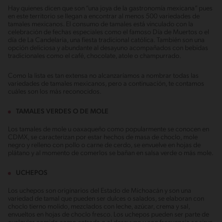
Hay quienes dicen que son “una joya de la gastronomía mexicana” pues
en este territorio se llegan a encontrar al menos 500 variedades de
tamales mexicanos. El consumo de tamales está vinculado con la
celebración de fechas especiales como el famoso Día de Muertos o el
día de La Candelaria, una fiesta tradicional católica. También son una
opción deliciosa y abundante al desayuno acompañados con bebidas
tradicionales como el café, chocolate, atole o champurrado.
Como la lista es tan extensa no alcanzaríamos a nombrar todas las
variedades de tamales mexicanos, pero a continuación, te contamos
cuáles son los más reconocidos.
TAMALES VERDES O DE MOLE
Los tamales de mole u oaxaqueño como popularmente se conocen en
CDMX, se caracterizan por estar hechos de masa de choclo, mole
negro y relleno con pollo o carne de cerdo, se envuelve en hojas de
plátano y al momento de comerlos se bañan en salsa verde o más mole.
UCHEPOS
Los uchepos son originarios del Estado de Michoacán y son una
variedad de tamal que pueden ser dulces o salados, se elaboran con
choclo tierno molido, mezclados con leche, azúcar, crema y sal,
envueltos en hojas de choclo fresco. Los uchepos pueden ser parte de