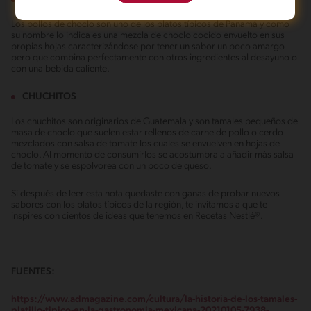
Los bollos de choclo son uno de los platos típicos de Panamá y como
su nombre lo indica es una mezcla de choclo cocido envuelto en sus
propias hojas caracterizándose por tener un sabor un poco amargo
pero que combina perfectamente con otros ingredientes al desayuno o
con una bebida caliente.
CHUCHITOS
Los chuchitos son originarios de Guatemala y son tamales pequeños de
masa de choclo que suelen estar rellenos de carne de pollo o cerdo
mezclados con salsa de tomate los cuales se envuelven en hojas de
choclo. Al momento de consumirlos se acostumbra a añadir más salsa
de tomate y se espolvorea con un poco de queso.
Si después de leer esta nota quedaste con ganas de probar nuevos
sabores con los platos típicos de la región, te invitamos a que te
inspires con cientos de ideas que tenemos en Recetas Nestlé®.
FUENTES:
https://www.admagazine.com/cultura/la-historia-de-los-tamales-
platillo-tipico-en-la-gastronomia-mexicana-20210105-7938-