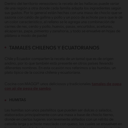
Dentro del territorio venezolano la receta de las hallacas puede variar
de una región a otra donde cada familia adapta los ingredientes según
sus gustos. Por lo general están hechas con una masa de choclo que se
sazona con caldo de gallina y pollo y un poco de achiote para que le dé
un color característico, al relleno se le agrega una combinación de
carnes de res, cerdo y pollo, huevos, pasas, encurtidos, aceitunas,
alcaparras, papa, pimiento y zanahoria, y todo se envuelve en hojas de
plátano a modo de pastel
TAMALES CHILENOS Y ECUATORIANOS
Chile y Ecuador comparten la receta de un tamal que es de origen
andino, por lo que también está presente en otros países llevando
diferentes nombres. En esta ocasión nos referimos a las humitas, un
plato típico de la cocina chilena y ecuatoriana.
Cocina con MAGGI® unos deliciosos y tradicionales
tamales de papa
con ají de pepa de sambo
.
HUMITAS
Las humitas son unos pastelitos que pueden ser dulces o salados,
elaborados principalmente con una masa a base de choclo tierno,
donde en ciertos lugares son levemente aliñados con un refrito de
cebolla larga y achiote mezclado con queso, los cuales se envuelven en