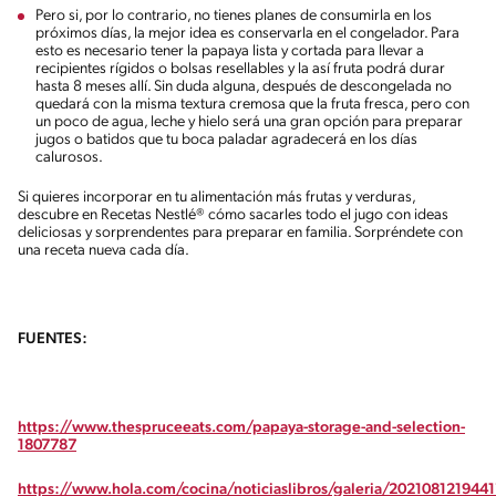
Pero si, por lo contrario, no tienes planes de consumirla en los
próximos días, la mejor idea es conservarla en el congelador. Para
esto es necesario tener la papaya lista y cortada para llevar a
recipientes rígidos o bolsas resellables y la así fruta podrá durar
hasta 8 meses allí. Sin duda alguna, después de descongelada no
quedará con la misma textura cremosa que la fruta fresca, pero con
un poco de agua, leche y hielo será una gran opción para preparar
jugos o batidos que tu boca paladar agradecerá en los días
calurosos.
Si quieres incorporar en tu alimentación más frutas y verduras,
descubre en Recetas Nestlé® cómo sacarles todo el jugo con ideas
deliciosas y sorprendentes para preparar en familia. Sorpréndete con
una receta nueva cada día.
FUENTES:
https://www.thespruceeats.com/papaya-storage-and-selection-
1807787
https://www.hola.com/cocina/noticiaslibros/galeria/2021081219441