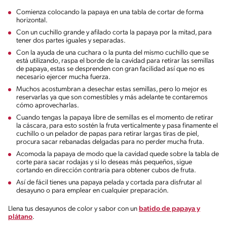
Comienza colocando la papaya en una tabla de cortar de forma
horizontal.
Con un cuchillo grande y afilado corta la papaya por la mitad, para
tener dos partes iguales y separadas.
Con la ayuda de una cuchara o la punta del mismo cuchillo que se
está utilizando, raspa el borde de la cavidad para retirar las semillas
de papaya, estas se desprenden con gran facilidad así que no es
necesario ejercer mucha fuerza.
Muchos acostumbran a desechar estas semillas, pero lo mejor es
reservarlas ya que son comestibles y más adelante te contaremos
cómo aprovecharlas.
Cuando tengas la papaya libre de semillas es el momento de retirar
la cáscara, para esto sostén la fruta verticalmente y pasa finamente el
cuchillo o un pelador de papas para retirar largas tiras de piel,
procura sacar rebanadas delgadas para no perder mucha fruta.
Acomoda la papaya de modo que la cavidad quede sobre la tabla de
corte para sacar rodajas y si lo deseas más pequeños, sigue
cortando en dirección contraria para obtener cubos de fruta.
Así de fácil tienes una papaya pelada y cortada para disfrutar al
desayuno o para emplear en cualquier preparación.
Llena tus desayunos de color y sabor con un
batido de papaya y
plátano
.