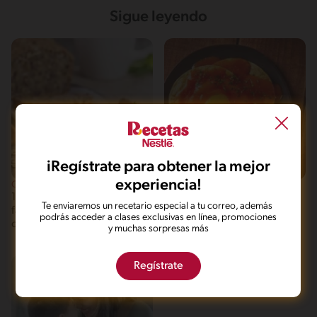
Sigue leyendo
iRegístrate para obtener la mejor
experiencia!
Consejos Nestlé para tu día a día
Tips de Recetas
10 alimentos que no pueden
Conoce 7 desayunos con
Te enviaremos un recetario especial a tu correo, además
faltar en tus desayunos
huevo de América Latina
podrás acceder a clases exclusivas en línea, promociones
caseros
y muchas sorpresas más
Regístrate