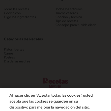
Todas las recetas
Todos los artículos
Cocina con
Trucos caseros
Elige los ingredientes
Cocción y técnica
Tips de recetas
Consejos para tu vida diaria
Categorías de Recetas
Platos fuertes
Carne
Postres
Día de las madres
Al hacer clic en “Aceptar todas las cookies”, usted
acepta que las cookies se guarden en su
dispositivo para mejorar la navegación del sitio,
©2022, Nestlé. Marcas registradas por Societé dels Produits Nestlé,