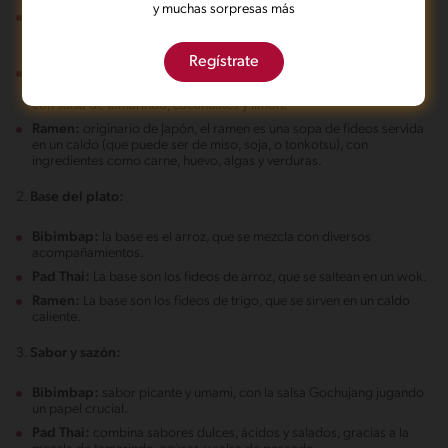
y muchas sorpresas más
Bibimbap:
proviene de Corea y se traduce como "arroz mezclado,"
caracterizado por la combinación de arroz con varios vegetales,
carne, huevo y salsa Gochujang.
Regístrate
Pad Thai:
es un plato tradicional de Tailandia, hecho a base de
fideos de arroz salteados con tofu, camarones o pollo, y aderezado
con salsa de tamarindo, cacahuates y limón.
Ramen:
originario de Japón, el ramen es una sopa de fideos servida
en un caldo (que puede ser de miso, soja, o tonkotsu), con
ingredientes como carne, huevo, algas y verduras.
2.
Base del plato:
Bibimbap:
la base es el arroz, que se mezcla con diversos
acompañamientos.
Pad Thai:
La base son los fideos de arroz, que se saltean en un wok.
Ramen:
La base son los fideos de trigo, que se sirven en un caldo
caliente.
3.
Sabor y sazón:
Bibimbap:
sabor picante y umami, con la salsa Gochujang jugando
un papel crucial.
Pad Thai:
combina sabores dulces, ácidos y salados, gracias a la