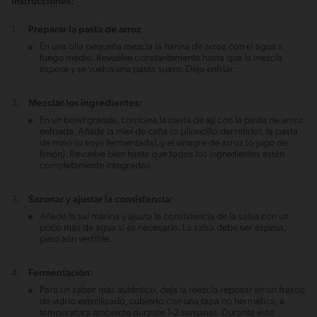
Instrucciones:
Preparar la pasta de arroz
En una olla pequeña mezcla la harina de arroz con el agua a
fuego medio. Revuelve constantemente hasta que la mezcla
espese y se vuelva una pasta suave. Deja enfriar.
Mezclar los ingredientes:
En un bowl grande, combina la pasta de ají con la pasta de arroz
enfriada. Añade la miel de caña (o piloncillo derretido), la pasta
de miso (o soya fermentada), y el vinagre de arroz (o jugo de
limón). Revuelve bien hasta que todos los ingredientes estén
completamente integrados.
Sazonar y ajustar la consistencia:
Añade la sal marina y ajusta la consistencia de la salsa con un
poco más de agua si es necesario. La salsa debe ser espesa,
pero aún vertible.
Fermentación:
Para un sabor más auténtico, deja la mezcla reposar en un frasco
de vidrio esterilizado, cubierto con una tapa no hermética, a
temperatura ambiente durante 1-2 semanas. Durante este