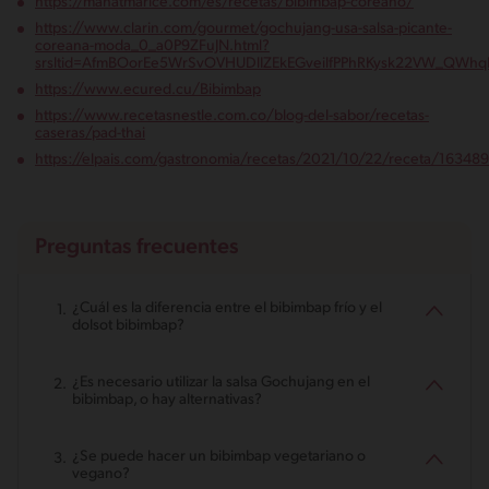
https://mahatmarice.com/es/recetas/bibimbap-coreano/
https://www.clarin.com/gourmet/gochujang-usa-salsa-picante-
coreana-moda_0_a0P9ZFuJN.html?
srsltid=AfmBOorEe5WrSvOVHUDlIZEkEGveilfPPhRKysk22VW_QWhq
https://www.ecured.cu/Bibimbap
https://www.recetasnestle.com.co/blog-del-sabor/recetas-
caseras/pad-thai
https://elpais.com/gastronomia/recetas/2021/10/22/receta/16348
Preguntas frecuentes
¿Cuál es la diferencia entre el bibimbap frío y el
dolsot bibimbap?
¿Es necesario utilizar la salsa Gochujang en el
bibimbap, o hay alternativas?
¿Se puede hacer un bibimbap vegetariano o
vegano?