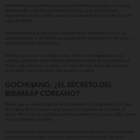
Visiblemente, es inevitable relacionar el bibimbap coreano con el pad
thai tailandés, y hasta con el ramen japonés, pues la mezcla de
ingredientes es muy similar, variando únicamente en el uso de arroz en
lugar de fideos.
Habitualmente la proteína que protagoniza el bibimbap coreano es
carne de cordero. Sin embargo, puede variar dependiendo del gusto, o
las posibilidades, del cocinero.
Además, junto con arroz blanco tipo sushi, reúne vegetales como
zuquini, zanahoria, setas shiitake, cebollino, brotes de soja y espinaca
cruda, que potencian su sabor con salsa de soja, aceite de sésamo y
gochujang, una tradicional salsa picante coreana.
GOCHUJANG: ¿EL SECRETO DEL
BIBIMBAP COREANO?
Pese a que su popularidad ha industrializado la producción de la salsa
gochujang en las Coreas, su preparación hogareña es, sin duda, el
factor diferencial en cualquiera de los platillos en los que se utiliza, entre
ellos el bibimbap coreano.
La salsa Gochujang es un ingrediente fundamental en la cocina coreana,
conocida por su sabor complejo que combina el picante del ají, la