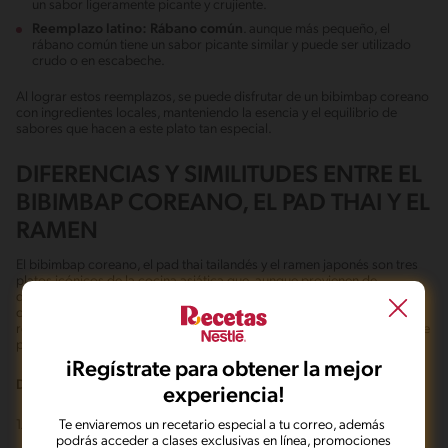
un sabor ligeramente picante y crujiente.
Reemplazo latino:
Rábano común
. aunque más pequeño, el
rábano común tiene un sabor picante similar y puede ser utilizado
crudo o en escabeche.
Al lograr estos reemplazos, se puede disfrutar de un bibimbap coreano
con ingredientes locales, manteniendo la esencia y el equilibrio de
sabores que hacen a este plato tan especial.
DIFERENCIAS Y SIMILITUDES ENTRE EL
BIBIMBAP COREANO, EL PAD THAI Y EL
RAMEN
El bibimbap coreano, el pad thai tailandés y el ramen japonés son tres
platos icónicos de la cocina asiática que, aunque provienen de
diferentes culturas culinarias, comparten algunas características
comunes y presentan diferencias notables. Cada uno de estos platos
refleja la rica tradición gastronómica de su país de origen y se distingue
por sus ingredientes, métodos de preparación y sabores.
iRegístrate para obtener la mejor
Diferencias:
experiencia!
Te enviaremos un recetario especial a tu correo, además
1.
Origen:
podrás acceder a clases exclusivas en línea, promociones