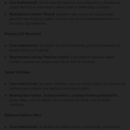
Uso tradicional:
los brotes de helecho son salteados y añaden un
sabor terroso y una textura masticable al bibimbap coreano.
Reemplazo latino:
Nopal
. aunque más suave, el nopal puede
aportar una textura y sabor únicos que se complementan bien con
los otros ingredientes.
Pepino (Oi Muchim)
Uso tradicional:
el pepino se sirve marinado, proporcionando un
toque fresco y crujiente.
Reemplazo latino:
Pepino criollo
. Este pepino tiene un sabor
similar y puede ser preparado de la misma manera.
Setas Shiitake
Uso tradicional:
las setas Shiitake, con su sabor umami profundo, se
saltean para añadir una textura carnosa al plato.
Reemplazo latino:
Setas cremini
o
champiñones portobello
.
estas setas, con su sabor rico y textura carnosa, son un buen
sustituto
Rábano Daikon (Mu)
Uso tradicional:
el daikon se utiliza crudo o encurtido, añadiendo