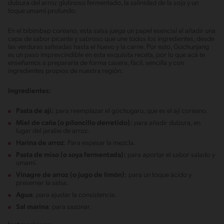
dulzura del arroz glutinoso fermentado, la salinidad de la soja y un
toque umami profundo.
En el bibimbap coreano, esta salsa juega un papel esencial al añadir una
capa de sabor picante y sabroso que une todos los ingredientes, desde
las verduras salteadas hasta el huevo y la carne. Por esto, Gochunjang
es un paso imprescindible en esta exquisita receta, por lo que acá te
enseñamos a prepararla de forma casera, fácil, sencilla y con
ingredientes propios de nuestra región:
Ingredientes:
Pasta de ají:
para reemplazar el gochugaru, que es el ají coreano.
Miel de caña
(o piloncillo derretido):
para añadir dulzura, en
lugar del jarabe de arroz.
Harina de arroz
: Para espesar la mezcla.
Pasta de miso (o soya fermentada):
para aportar el sabor salado y
umami.
Vinagre de arroz (o jugo de limón):
para un toque ácido y
preservar la salsa.
Agua
: para ajustar la consistencia.
Sal marina
: para sazonar.