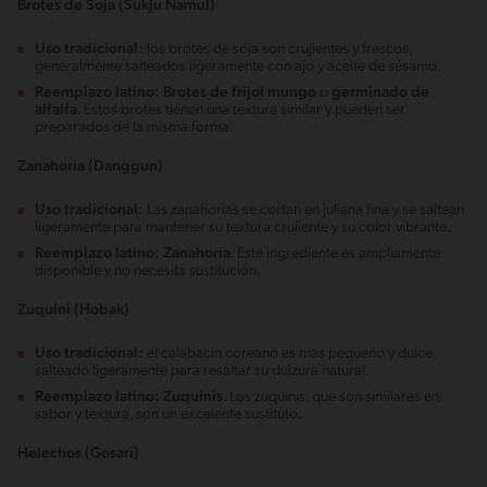
Brotes de Soja (Sukju Namul)
Uso tradicional:
los brotes de soja son crujientes y frescos,
generalmente salteados ligeramente con ajo y aceite de sésamo.
Reemplazo latino:
Brotes de frijol mungo
o
germinado de
alfalfa
. Estos brotes tienen una textura similar y pueden ser
preparados de la misma forma.
Zanahoria (Danggun)
Uso tradicional:
Las zanahorias se cortan en juliana fina y se saltean
ligeramente para mantener su textura crujiente y su color vibrante.
Reemplazo latino:
Zanahoria
. Este ingrediente es ampliamente
disponible y no necesita sustitución.
Zuquini (Hobak)
Uso tradicional:
el calabacín coreano es más pequeño y dulce,
salteado ligeramente para resaltar su dulzura natural.
Reemplazo latino:
Zuquinis.
Los zuquinis, que son similares en
sabor y textura, son un excelente sustituto
.
Helechos (Gosari)