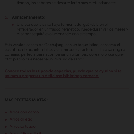
tiempo, los sabores se desarrollarán más profundamente.
Almacenamiento:
Una vez que la salsa haya fermentado, guárdala en el
refrigerador en un frasco hermético. Puede durar varios meses y
el sabor seguirá evolucionando con el tiempo.
Esta versión casera de Gochujang, con un toque latino, conserva el
equilibrio de picante, dulce, y umami que caracteriza a la salsa original
coreana, perfecta para acompañar un bibimbap coreano o cualquier
otro platillo que necesite un impulso de sabor.
Conoce todos los tipos de especias, puede que te ayudan si te
animas a preparar un delicioso bibimbap coreano.
MÁS RECETAS MIXTAS:
Arroz con cerdo
Arroz griego
Arroz salteado
Arroz frito estilo thai