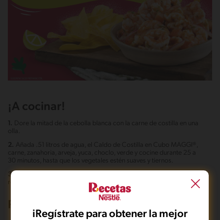
¡A cocinar!
1.
Dore la mitad de la cebolla blanca con la carne de costilla en una
olla.
2.
Añada .51 litros de agua, el Caldo de Costilla en Cubo MAGGI®,
carne, zanahoria, arveja, yuca, choclo, verde y cocine durante 25 a
30 minutos, hasta que los vegetales estén suaves y tiernos.
3.
Verifique el sabor, y añada antes de servir, el cilantro junto con el
resto de cebolla blanca.
Recetas de Cocina Relacionadas
iRegístrate para obtener la mejor