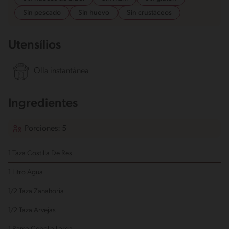
Sin pescado
Sin huevo
Sin crustáceos
Utensílios
Olla instantánea
Ingredientes
Porciones: 5
1 Taza Costilla De Res
1 Litro Agua
1/2 Taza Zanahoria
1/2 Taza Arvejas