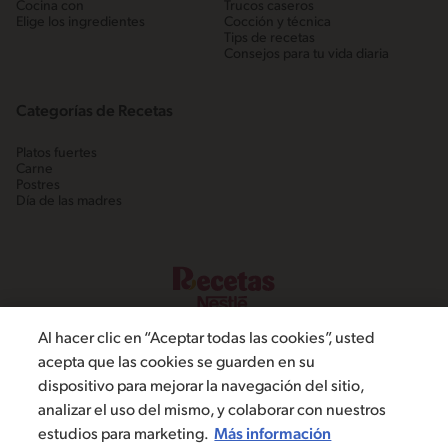
Cocina con
Trucos caseros
Elige los ingredientes
Cocción y técnica
Tips de recetas
Consejos para tu vida diaria
Categorías de Recetas
Platos fuertes
Carne
Postres
Día de las madres
Al hacer clic en “Aceptar todas las cookies”, usted
acepta que las cookies se guarden en su
dispositivo para mejorar la navegación del sitio,
©2022, Nestlé. Marcas registradas por Societé dels Produits Nestlé,
analizar el uso del mismo, y colaborar con nuestros
S.A. Vevey (Suiza)
estudios para marketing.
Más información