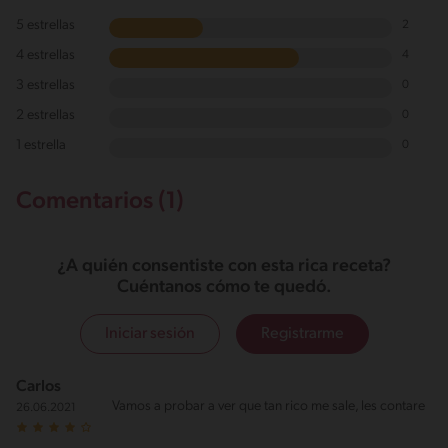
5 estrellas
2
4 estrellas
4
3 estrellas
0
2 estrellas
0
1 estrella
0
Comentarios (1)
¿A quién consentiste con esta rica receta?
Cuéntanos cómo te quedó.
Iniciar sesión
Registrarme
Carlos
Vamos a probar a ver que tan rico me sale, les contare
26.06.2021