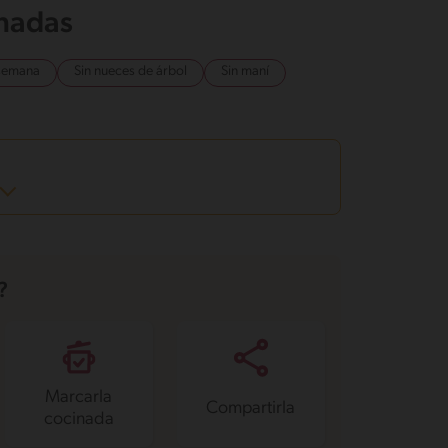
onadas
 semana
Sin nueces de árbol
Sin maní
?
Marcarla
Compartirla
cocinada