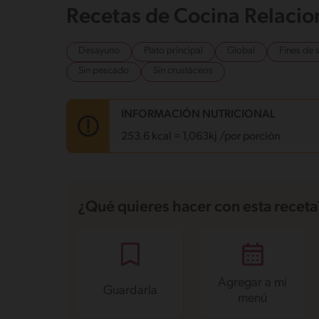
Recetas de Cocina Relaci
Desayuno
Plato principal
Global
Fines de
Sin pescado
Sin crustáceos
INFORMACIÓN NUTRICIONAL
253.6 kcal = 1,063kj /por porción
Carbohidratos
14.2 g
Energía
253.6 kcal
¿Qué quieres hacer con esta receta
Grasas
16.7 g
Fibra
3.4 g
Proteína
11.6 g
Grasas saturadas
3.8 g
Sodio
1391.1 mg
Azúcares
1.8 g
Agregar a mi
Guardarla
menú