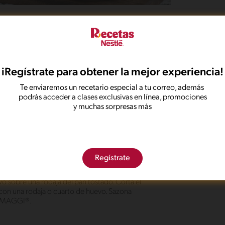
iRegístrate para obtener la mejor experiencia!
rir los huevos. Enciende la hornilla y lleva el
a y cuenta 12 minutos a partir de que comience a
Te enviaremos un recetario especial a tu correo, además
 y sumérgelos en agua fría o con hielo para detener
podrás acceder a clases exclusivas en línea, promociones
y muchas sorpresas más
n un tenedor. Añade la Mayonesa MAGGI®, exprime
ldo de Gallina en Polvo MAGGI®. Pica en trozos
ior. Mezcla bien todos los ingredientes. Tuesta el
Regístrate
o sobre una rodaja del pan tostado. Corta el
 con una rodaja o cuarto de huevo. Sazona
o MAGGI®.