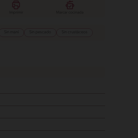
Imprimir
Marcar cocinada
Sin maní
Sin pescado
Sin crustáceos