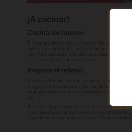
¡A cocinar!
Cocina los huevos
1.
Toma una olla pequeña y coloca suficiente agua para cub
agua a hervir. Agrega los huevos cuando el agua esté frí
hervir. Una vez transcurrido el tiempo, retira los huevos
la cocción. Pela los huevos y reserva.
Prepara el relleno
2.
Coloca el aguacate en un recipiente y aplástalo co
el jugo de limón y sazona con la mitad del sobre de Ca
pequeños 4 de los 5 huevos y agrégalos a la mezcla anter
pan.
3.
Coloca una porción del relleno de aguacate con huev
huevo restante en rodajas o cuartos y decora la tostada
nuevamente con un poco de Caldo de Gallina en Polv