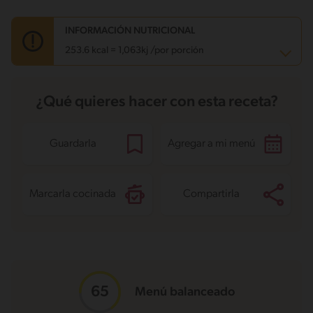
INFORMACIÓN NUTRICIONAL
253.6 kcal = 1,063kj /por porción
Carbohidratos
14.2 g
¿Qué quieres hacer con esta receta?
Energía
253.6 kcal
Grasas
16.7 g
Fibra
3.4 g
Proteína
11.6 g
Guardarla
Agregar a mi menú
Grasas saturadas
3.8 g
Sodio
1391.1 mg
Azúcares
1.8 g
Marcarla cocinada
Compartirla
Menú balanceado