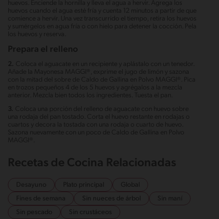
huevos. Enciende la hornilla y lleva el agua a hervir. Agrega los
huevos cuando el agua esté fría y cuenta 12 minutos a partir de que
comience a hervir. Una vez transcurrido el tiempo, retira los huevos
y sumérgelos en agua fría o con hielo para detener la cocción. Pela
los huevos y reserva.
Prepara el relleno
2.
Coloca el aguacate en un recipiente y aplástalo con un tenedor.
Añade la Mayonesa MAGGI®, exprime el jugo de limón y sazona
con la mitad del sobre de Caldo de Gallina en Polvo MAGGI®. Pica
en trozos pequeños 4 de los 5 huevos y agrégalos a la mezcla
anterior. Mezcla bien todos los ingredientes. Tuesta el pan.
3.
Coloca una porción del relleno de aguacate con huevo sobre
una rodaja del pan tostado. Corta el huevo restante en rodajas o
cuartos y decora la tostada con una rodaja o cuarto de huevo.
Sazona nuevamente con un poco de Caldo de Gallina en Polvo
MAGGI®.
Recetas de Cocina Relacionadas
Desayuno
Plato principal
Global
Fines de semana
Sin nueces de árbol
Sin maní
Sin pescado
Sin crustáceos