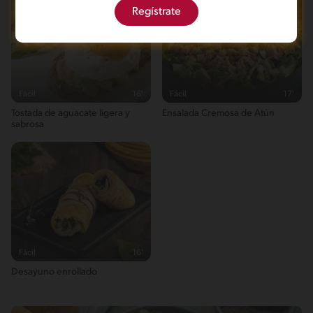
Regístrate
Sodio
1391g / 0%
Salt
3.4g / %
Fácil
16'
Fácil
17'
Tostada de aguacate ligera y
Ensalada Cremosa de Atún
sabrosa
Fácil
16'
Desayuno enrollado