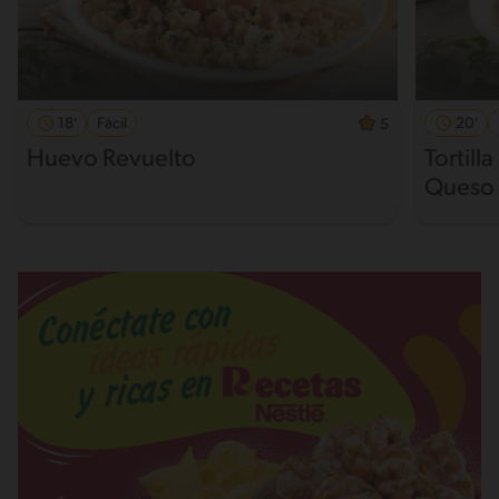
18'
Fácil
20'
5
Huevo Revuelto
Tortill
Queso