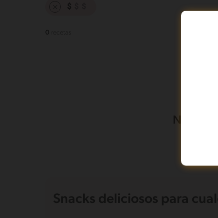
0
recetas
No pudim
Snacks deliciosos para cu