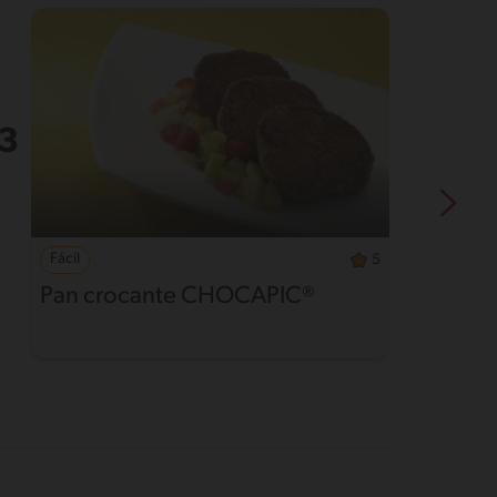
Fácil
5
Pan crocante CHOCAPIC®
C