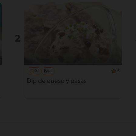
8'
Fácil
5
Dip de queso y pasas