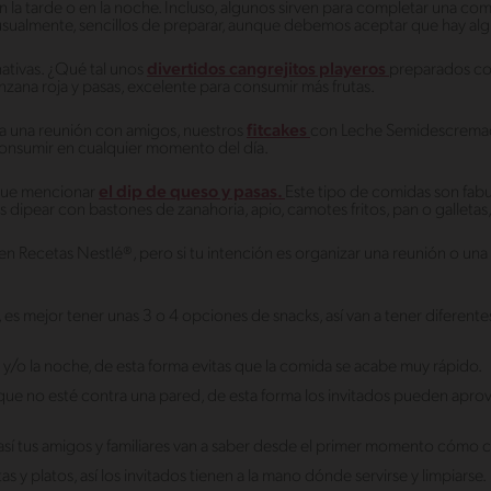
la tarde o en la noche. Incluso, algunos sirven para completar una comi
usualmente, sencillos de preparar, aunque debemos aceptar que hay alg
ativas. ¿Qué tal unos
divertidos cangrejitos playeros
preparados c
anzana roja y pasas, excelente para consumir más frutas.
ara una reunión con amigos, nuestros
fitcakes
con Leche Semidescremada
consumir en cualquier momento del día.
 que mencionar
el dip de queso y pasas.
Este tipo de comidas son fabu
ipear con bastones de zanahoria, apio, camotes fritos, pan o galletas, 
n Recetas Nestlé®, pero si tu intención es organizar una reunión o una
, es mejor tener unas 3 o 4 opciones de snacks, así van a tener diferente
 y/o la noche, de esta forma evitas que la comida se acabe muy rápido.
que no esté contra una pared, de esta forma los invitados pueden aprov
ar, así tus amigos y familiares van a saber desde el primer momento cóm
as y platos, así los invitados tienen a la mano dónde servirse y limpiarse.