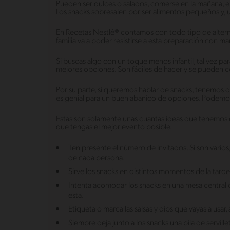
Pueden ser dulces o salados, comerse en la mañana, en 
Los snacks sobresalen por ser alimentos pequeños y, 
En Recetas Nestlé® contamos con todo tipo de altern
familia va a poder resistirse a esta preparación con m
Si buscas algo con un toque menos infantil, tal vez p
mejores opciones. Son fáciles de hacer y se pueden 
Por su parte, si queremos hablar de snacks, tenemos
es genial para un buen abanico de opciones. Podemos d
Estas son solamente unas cuantas ideas que tenemos e
que tengas el mejor evento posible.
Ten presente el número de invitados. Si son varios
de cada persona.
Sirve los snacks en distintos momentos de la tarde
Intenta acomodar los snacks en una mesa central 
esta.
Etiqueta o marca las salsas y dips que vayas a us
Siempre deja junto a los snacks una pila de servillet