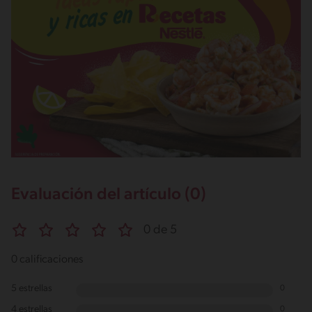
Evaluación del artículo (0)
0 de 5
0 calificaciones
5 estrellas
0
4 estrellas
0