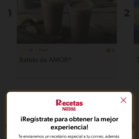
10'
Fácil
5
Batido de AMOR®
T
De 0 a 60 min
Desafiante
iRegístrate para obtener la mejor
Filtros
experiencia!
0
recetas
Te enviaremos un recetario especial a tu correo, además