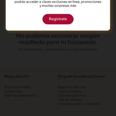
podrás acceder a clases exclusivas en línea, promociones
y muchas sorpresas más
Regístrate
No pudimos encontrar ningún
resultado para tu búsqueda.
No te preocupes, puedes hacer una nueva búsqueda.
Mapa del sitio
Blog de Escuela del Sabor
Todas las recetas
Todos los artículos
Cocina con
Trucos caseros
Elige los ingredientes
Cocción y técnica
Tips de recetas
Consejos para tu vida diaria