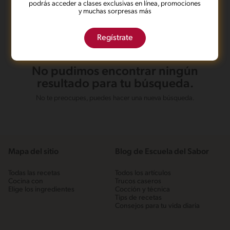
podrás acceder a clases exclusivas en línea, promociones
y muchas sorpresas más
Regístrate
No pudimos encontrar ningún
resultado para tu búsqueda.
No te preocupes, puedes hacer una nueva búsqueda.
Mapa del sitio
Blog de Escuela del Sabor
Todas las recetas
Todos los artículos
Cocina con
Trucos caseros
Elige los ingredientes
Cocción y técnica
Tips de recetas
Consejos para tu vida diaria