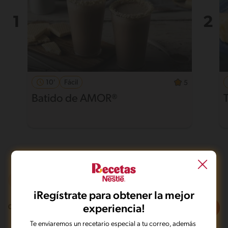
10'
Fácil
5
Batido de AMOR®
T
A la parrilla
Dieta
iRegístrate para obtener la mejor
Filtros
experiencia!
0
recetas
Te enviaremos un recetario especial a tu correo, además