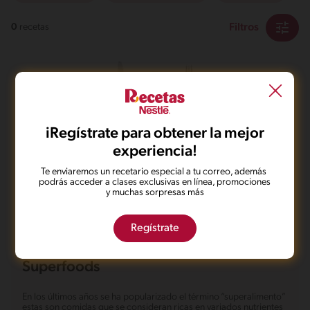
Filtros
0
recetas
iRegístrate para obtener la mejor
No pudimos encontrar ningún
experiencia!
resultado para tu búsqueda.
Te enviaremos un recetario especial a tu correo, además
podrás acceder a clases exclusivas en línea, promociones
No te preocupes, puedes hacer una nueva búsqueda.
y muchas sorpresas más
Regístrate
Superfoods
En los últimos años se ha popularizado el término “superalimento”
estas son comidas que se consideran ricas en variados nutrientes