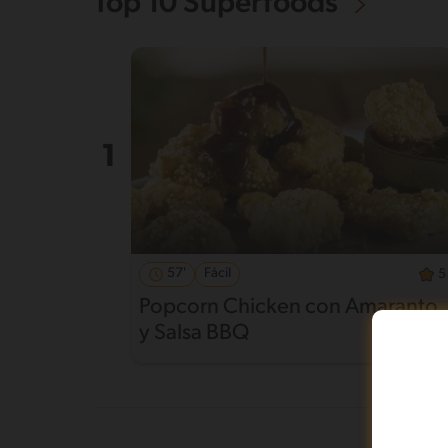
Top 10 Superfoods
57'
Fácil
5
Popcorn Chicken con Amaranto
y Salsa BBQ