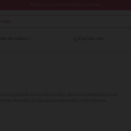
Regístrate y sé parte de nuestra comunidad
ela de sabor
Cocina con
bra muy popular en los últimos años; estos son alimentos que se
minas, minerales, ácidos grasos esenciales y antioxidantes.