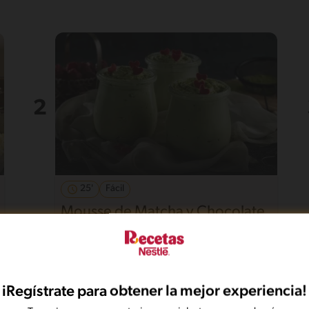
25'
Fácil
Mousse de Matcha y Chocolate
Blanco
iRegístrate para obtener la mejor experiencia!