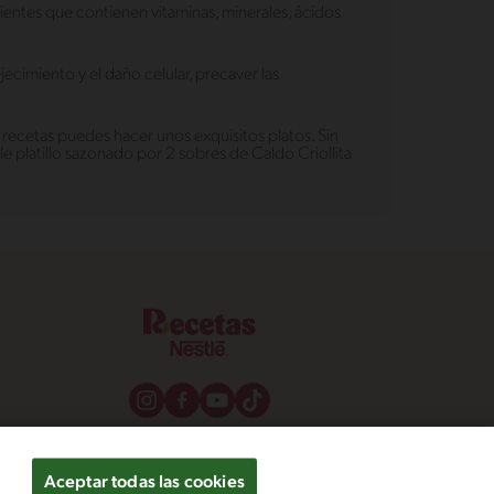
ientes que contienen vitaminas, minerales, ácidos
ecimiento y el daño celular, precaver las
 recetas puedes hacer unos exquisitos platos. Sin
 platillo sazonado por 2 sobres de Caldo Criollita
Aceptar todas las cookies
os y condiciones
Configuración de cookies