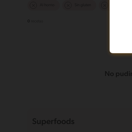
Al horno
Sin gluten
Mas de 121 
0
recetas
No pudim
Superfoods