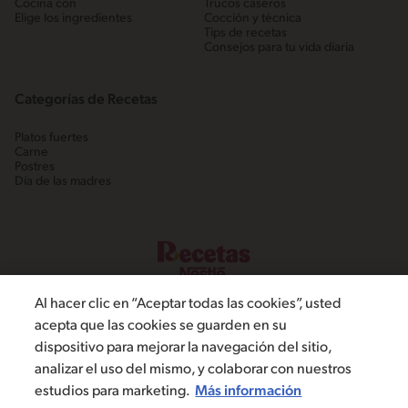
Cocina con
Trucos caseros
Elige los ingredientes
Cocción y técnica
Tips de recetas
Consejos para tu vida diaria
Categorías de Recetas
Platos fuertes
Carne
Postres
Día de las madres
Al hacer clic en “Aceptar todas las cookies”, usted
acepta que las cookies se guarden en su
dispositivo para mejorar la navegación del sitio,
©2022, Nestlé. Marcas registradas por Societé dels Produits Nestlé,
analizar el uso del mismo, y colaborar con nuestros
S.A. Vevey (Suiza)
estudios para marketing.
Más información