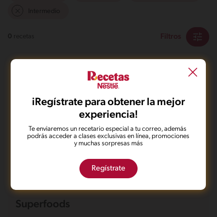
Intermedio
Filtros
0
recetas
iRegístrate para obtener la mejor
experiencia!
No pudimos encontrar ningún
Te enviaremos un recetario especial a tu correo, además
resultado para tu búsqueda.
podrás acceder a clases exclusivas en línea, promociones
y muchas sorpresas más
No te preocupes, puedes hacer una nueva búsqueda.
Regístrate
Superfoods