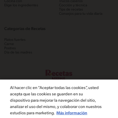
Cocina con
Trucos caseros
Elige los ingredientes
Cocción y técnica
Tips de recetas
Consejos para tu vida diaria
Categorías de Recetas
Platos fuertes
Carne
Postres
Día de las madres
Al hacer clic en “Aceptar todas las cookies”, usted
acepta que las cookies se guarden en su
dispositivo para mejorar la navegación del sitio,
©2022, Nestlé. Marcas registradas por Societé dels Produits Nestlé,
analizar el uso del mismo, y colaborar con nuestros
S.A. Vevey (Suiza)
estudios para marketing.
Más información