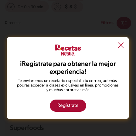
De 0 a 30 min
Filtros
0
recetas
iRegístrate para obtener la mejor
experiencia!
No pudimos encontrar ningún
Te enviaremos un recetario especial a tu correo, además
resultado para tu búsqueda.
podrás acceder a clases exclusivas en línea, promociones
y muchas sorpresas más
No te preocupes, puedes hacer una nueva búsqueda.
Regístrate
Superfoods