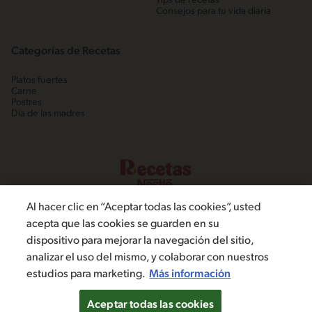
Tips de recetas
Consejos para tu vida diaria
Categorías de Recetas
Platos fuertes
Carne
Postres
Día de las madres
Al hacer clic en “Aceptar todas las cookies”, usted
acepta que las cookies se guarden en su
dispositivo para mejorar la navegación del sitio,
©2022, Nestlé. Marcas registradas por Societé dels Produits Nestlé,
analizar el uso del mismo, y colaborar con nuestros
S.A. Vevey (Suiza)
estudios para marketing.
Más información
Política de Privacidad
Términos y condiciones
Configuración de cookies
Aceptar todas las cookies