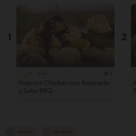
57'
Fácil
5
Popcorn Chicken con Amaranto
y Salsa BBQ
Al horno
Sin gluten