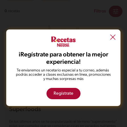
Filtros
0
recetas
iRegístrate para obtener la mejor
No pudimos encontrar ningún
experiencia!
resultado para tu búsqueda.
Te enviaremos un recetario especial a tu correo, además
podrás acceder a clases exclusivas en línea, promociones
No te preocupes, puedes hacer una nueva búsqueda.
y muchas sorpresas más
Regístrate
Superfoods
En los últimos años se ha popularizado el término “superalimento”
estas son comidas que se consideran ricas en variados nutrientes