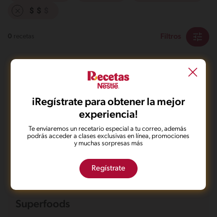
Filtros
0
recetas
iRegístrate para obtener la mejor
experiencia!
No pudimos encontrar ningún
Te enviaremos un recetario especial a tu correo, además
resultado para tu búsqueda.
podrás acceder a clases exclusivas en línea, promociones
y muchas sorpresas más
No te preocupes, puedes hacer una nueva búsqueda.
Regístrate
Superfoods