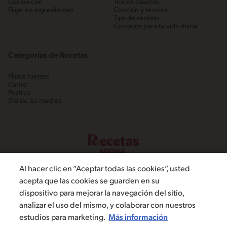
Cocina con
Trucos caseros
Elige los ingredientes
Cocción y técnica
Tips de recetas
Consejos para tu vida diaria
Categorías de Recetas
Platos fuertes
Carne
Postres
Día de las madres
Al hacer clic en “Aceptar todas las cookies”, usted
acepta que las cookies se guarden en su
dispositivo para mejorar la navegación del sitio,
©2022, Nestlé. Marcas registradas por Societé dels Produits Nestlé,
analizar el uso del mismo, y colaborar con nuestros
S.A. Vevey (Suiza)
estudios para marketing.
Más información