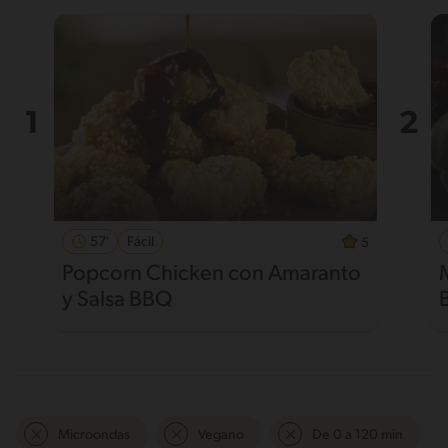
57'
Fácil
5
Popcorn Chicken con Amaranto
y Salsa BBQ
Microondas
Vegano
De 0 a 120 min