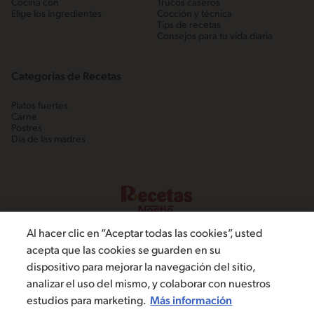
Cocina con
Trucos caseros
Elige los ingredientes
Cocción y técnica
Tips de recetas
Consejos para tu vida diaria
Categorías de Recetas
Platos fuertes
Carne
Postres
Día de las madres
Al hacer clic en “Aceptar todas las cookies”, usted
acepta que las cookies se guarden en su
dispositivo para mejorar la navegación del sitio,
©2022, Nestlé. Marcas registradas por Societé dels Produits Nestlé,
analizar el uso del mismo, y colaborar con nuestros
S.A. Vevey (Suiza)
estudios para marketing.
Más información