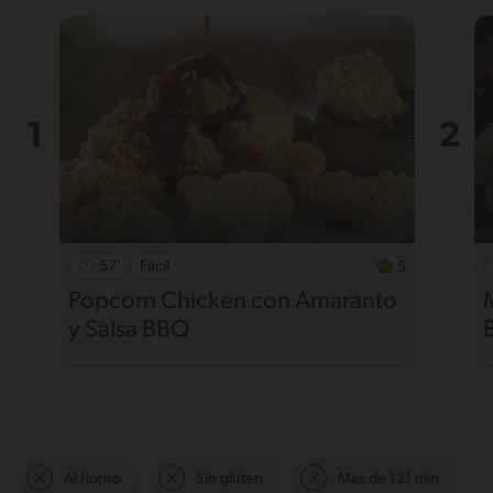
57'
Fácil
5
Popcorn Chicken con Amaranto
y Salsa BBQ
Al horno
Sin gluten
Mas de 121 min