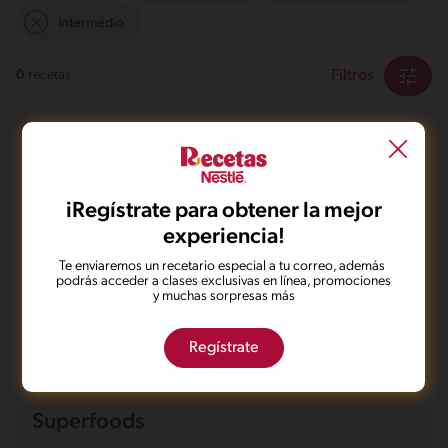
Intermedio
Filtros
0
recetas
iRegístrate para obtener la mejor
experiencia!
No pudimos encontrar ningún
Te enviaremos un recetario especial a tu correo, además
resultado para tu búsqueda.
podrás acceder a clases exclusivas en línea, promociones
y muchas sorpresas más
No te preocupes, puedes hacer una nueva búsqueda.
Regístrate
Superfoods