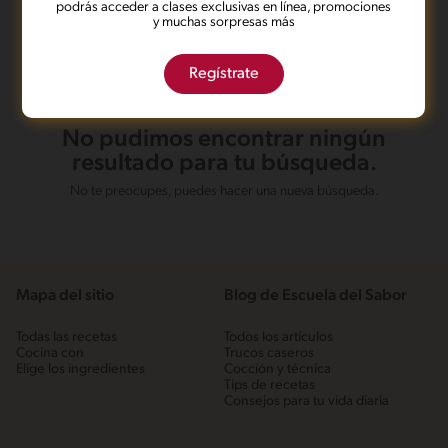
podrás acceder a clases exclusivas en línea, promociones
y muchas sorpresas más
Regístrate
No pudimos encontrar ningún
resultado para tu búsqueda.
No te preocupes, puedes hacer una nueva búsqueda.
Mapa del sitio
Blog de Escuela del Sabor
Todas las recetas
Todos los artículos
Cocina con
Trucos caseros
Elige los ingredientes
Cocción y técnica
Tips de recetas
Consejos para tu vida diaria