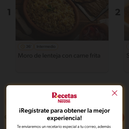
36'
Intermedio
Moro de lenteja con carne frita
A la parrilla
Desafiante
iRegístrate para obtener la mejor
Filtros
experiencia!
0
recetas
Te enviaremos un recetario especial a tu correo, además