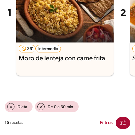
36'
Intermedio
Moro de lenteja con carne frita
Dieta
De 0 a 30 min
Filtros
15
recetas