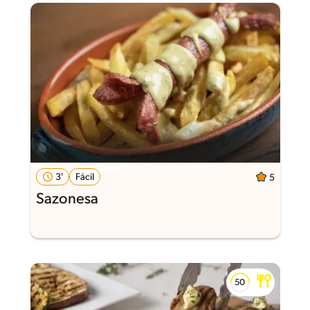
3'
Fácil
5
Sazonesa