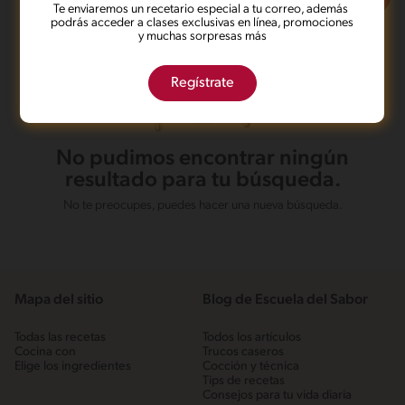
Te enviaremos un recetario especial a tu correo, además
podrás acceder a clases exclusivas en línea, promociones
y muchas sorpresas más
Regístrate
No pudimos encontrar ningún
resultado para tu búsqueda.
No te preocupes, puedes hacer una nueva búsqueda.
Mapa del sitio
Blog de Escuela del Sabor
Todas las recetas
Todos los artículos
Cocina con
Trucos caseros
Elige los ingredientes
Cocción y técnica
Tips de recetas
Consejos para tu vida diaria