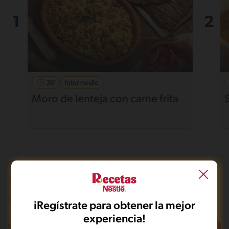
36'
Intermedio
Moro de lenteja con carne frita
Microondas
De 0 a 30 min
Intermedio
iRegístrate para obtener la mejor
experiencia!
Filtros
0
recetas