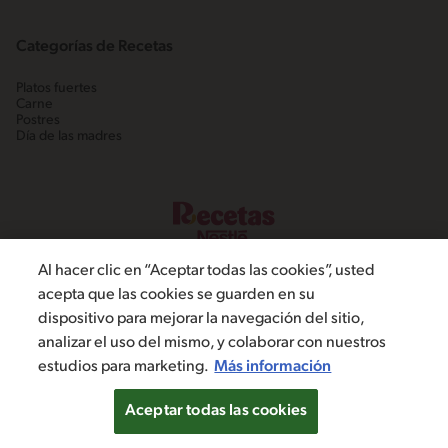
Categorías de Recetas
Platos fuertes
Carne
Postres
Día de las madres
Al hacer clic en “Aceptar todas las cookies”, usted
acepta que las cookies se guarden en su
dispositivo para mejorar la navegación del sitio,
©2022, Nestlé. Marcas registradas por Societé dels Produits Nestlé,
analizar el uso del mismo, y colaborar con nuestros
S.A. Vevey (Suiza)
estudios para marketing.
Más información
Política de Privacidad
Términos y condiciones
Configuración de cookies
Aceptar todas las cookies