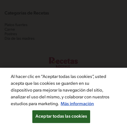
Categorías de Recetas
Platos fuertes
Carne
Postres
Día de las madres
Al hacer clic en “Aceptar todas las cookies”, usted
acepta que las cookies se guarden en su
dispositivo para mejorar la navegación del sitio,
©2022, Nestlé. Marcas registradas por Societé dels Produits Nestlé,
analizar el uso del mismo, y colaborar con nuestros
S.A. Vevey (Suiza)
estudios para marketing.
Más información
Política de Privacidad
Términos y condiciones
Configuración de cookies
Aceptar todas las cookies