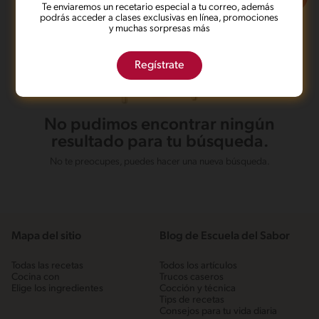
Te enviaremos un recetario especial a tu correo, además
podrás acceder a clases exclusivas en línea, promociones
y muchas sorpresas más
Regístrate
No pudimos encontrar ningún
resultado para tu búsqueda.
No te preocupes, puedes hacer una nueva búsqueda.
Mapa del sitio
Blog de Escuela del Sabor
Todas las recetas
Todos los artículos
Cocina con
Trucos caseros
Elige los ingredientes
Cocción y técnica
Tips de recetas
Consejos para tu vida diaria