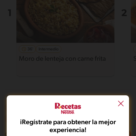
36'
Intermedio
Moro de lenteja con carne frita
Frito
Sin gluten
De 0 a 30 min
Intermedio
iRegístrate para obtener la mejor
experiencia!
Filtros
0
recetas