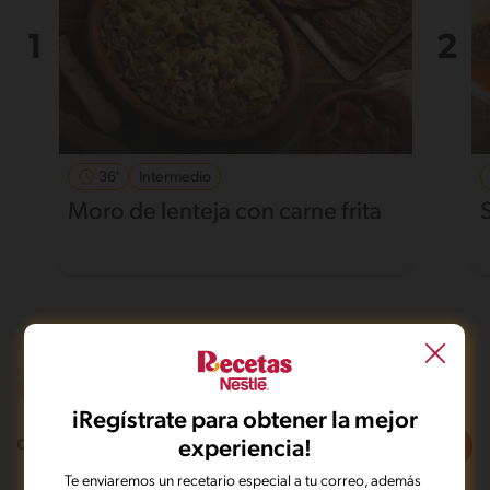
36'
Intermedio
Moro de lenteja con carne frita
Olla de presión
Sin lactosa
iRegístrate para obtener la mejor
Filtros
experiencia!
0
recetas
Te enviaremos un recetario especial a tu correo, además