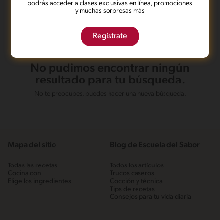
podrás acceder a clases exclusivas en línea, promociones
y muchas sorpresas más
Regístrate
No pudimos encontrar ningún
resultado para tu búsqueda.
No te preocupes, puedes hacer una nueva búsqueda.
Mapa del sitio
Blog de Escuela del Sabor
Todas las recetas
Todos los artículos
Cocina con
Trucos caseros
Elige los ingredientes
Cocción y técnica
Tips de recetas
Consejos para tu vida diaria