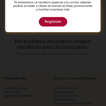
Te enviaremos un recetario especial a tu correo, además
podrás acceder a clases exclusivas en línea, promociones
y muchas sorpresas más
Regístrate
No pudimos encontrar ningún
resultado para tu búsqueda.
No te preocupes, puedes hacer una nueva búsqueda.
Mapa del sitio
Blog de Escuela del Sabor
Todas las recetas
Todos los artículos
Cocina con
Trucos caseros
Elige los ingredientes
Cocción y técnica
Tips de recetas
Consejos para tu vida diaria