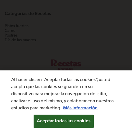
Categorías de Recetas
Platos fuertes
Carne
Postres
Día de las madres
Al hacer clic en “Aceptar todas las cookies”, usted
acepta que las cookies se guarden en su
dispositivo para mejorar la navegación del sitio,
©2022, Nestlé. Marcas registradas por Societé dels Produits Nestlé,
analizar el uso del mismo, y colaborar con nuestros
S.A. Vevey (Suiza)
estudios para marketing.
Más información
Política de Privacidad
Términos y condiciones
Configuración de cookies
Aceptar todas las cookies