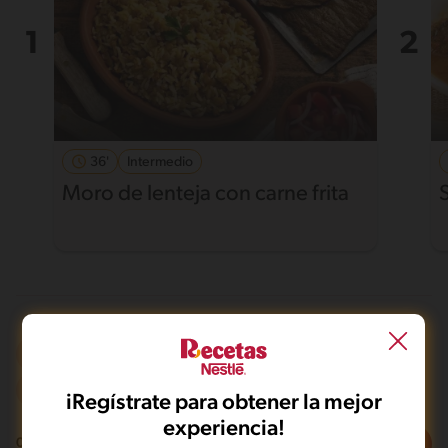
36'
Intermedio
Moro de lenteja con carne frita
Frito
Vegano
De 0 a 120 min
Desafiante
iRegístrate para obtener la mejor
experiencia!
Filtros
0
recetas