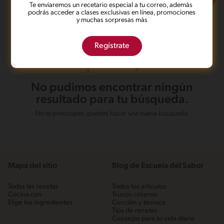
Te enviaremos un recetario especial a tu correo, además
podrás acceder a clases exclusivas en línea, promociones
y muchas sorpresas más
Regístrate
No pudimos encontrar ningún
resultado para tu búsqueda.
No te preocupes, puedes hacer una nueva búsqueda.
Mapa del sitio
Blog de Escuela del Sabor
Todas las recetas
Todos los artículos
Cocina con
Trucos caseros
Elige los ingredientes
Cocción y técnica
Tips de recetas
Consejos para tu vida diaria