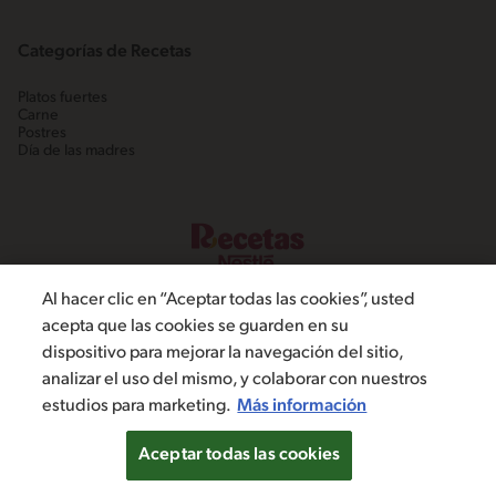
Categorías de Recetas
Platos fuertes
Carne
Postres
Día de las madres
Al hacer clic en “Aceptar todas las cookies”, usted
acepta que las cookies se guarden en su
dispositivo para mejorar la navegación del sitio,
©2022, Nestlé. Marcas registradas por Societé dels Produits Nestlé,
analizar el uso del mismo, y colaborar con nuestros
S.A. Vevey (Suiza)
estudios para marketing.
Más información
Política de Privacidad
Términos y condiciones
Configuración de cookies
Aceptar todas las cookies