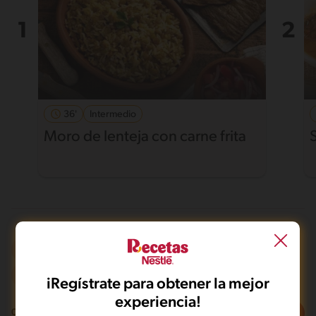
36'
Intermedio
Moro de lenteja con carne frita
Microondas
Sin lactosa
Mas de 121 min
Intermedio
iRegístrate para obtener la mejor
experiencia!
Filtros
0
recetas