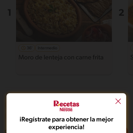
36'
Intermedio
Moro de lenteja con carne frita
Microondas
Vegano
De 0 a 120 min
Intermedio
iRegístrate para obtener la mejor
experiencia!
Filtros
0
recetas