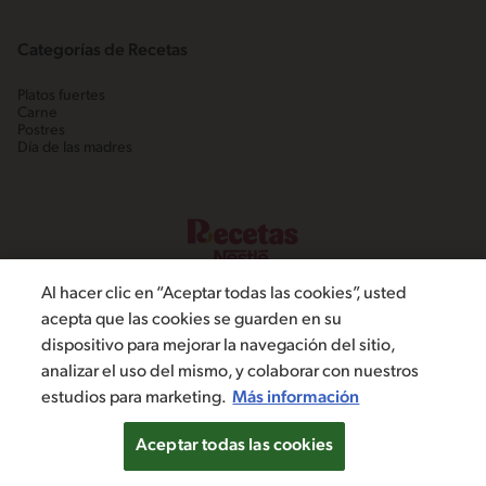
Categorías de Recetas
Platos fuertes
Carne
Postres
Día de las madres
Al hacer clic en “Aceptar todas las cookies”, usted
acepta que las cookies se guarden en su
dispositivo para mejorar la navegación del sitio,
©2022, Nestlé. Marcas registradas por Societé dels Produits Nestlé,
analizar el uso del mismo, y colaborar con nuestros
S.A. Vevey (Suiza)
estudios para marketing.
Más información
Política de Privacidad
Términos y condiciones
Configuración de cookies
Aceptar todas las cookies