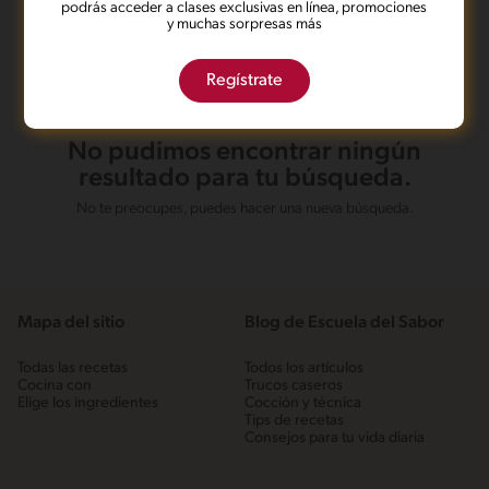
podrás acceder a clases exclusivas en línea, promociones
y muchas sorpresas más
Regístrate
No pudimos encontrar ningún
resultado para tu búsqueda.
No te preocupes, puedes hacer una nueva búsqueda.
Mapa del sitio
Blog de Escuela del Sabor
Todas las recetas
Todos los artículos
Cocina con
Trucos caseros
Elige los ingredientes
Cocción y técnica
Tips de recetas
Consejos para tu vida diaria