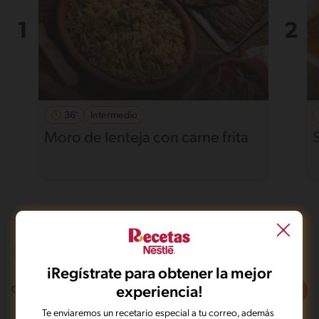
36'
Intermedio
Moro de lenteja con carne frita
Sin lactosa
Intermedio
iRegístrate para obtener la mejor
Filtros
experiencia!
0
recetas
Te enviaremos un recetario especial a tu correo, además