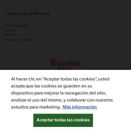
Categorías de Recetas
Platos fuertes
Carne
Postres
Día de las madres
Al hacer clic en “Aceptar todas las cookies”, usted
acepta que las cookies se guarden en su
dispositivo para mejorar la navegación del sitio,
©2022, Nestlé. Marcas registradas por Societé dels Produits Nestlé,
analizar el uso del mismo, y colaborar con nuestros
S.A. Vevey (Suiza)
estudios para marketing.
Más información
Política de Privacidad
Términos y condiciones
Configuración de cookies
Aceptar todas las cookies