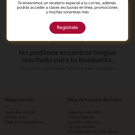
Te enviaremos un recetario especial a tu correo, además
podrás acceder a clases exclusivas en línea, promociones
y muchas sorpresas más
Regístrate
No pudimos encontrar ningún
resultado para tu búsqueda.
No te preocupes, puedes hacer una nueva búsqueda.
Mapa del sitio
Blog de Escuela del Sabor
Todas las recetas
Todos los artículos
Cocina con
Trucos caseros
Elige los ingredientes
Cocción y técnica
Tips de recetas
Consejos para tu vida diaria