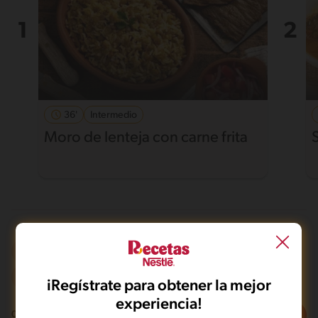
36'
Intermedio
Moro de lenteja con carne frita
Al horno
Mas de 121 min
Intermedio
iRegístrate para obtener la mejor
experiencia!
Filtros
0
recetas