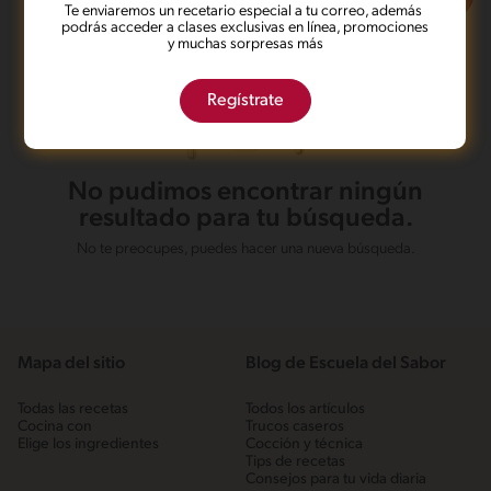
Te enviaremos un recetario especial a tu correo, además
podrás acceder a clases exclusivas en línea, promociones
y muchas sorpresas más
Regístrate
No pudimos encontrar ningún
resultado para tu búsqueda.
No te preocupes, puedes hacer una nueva búsqueda.
Mapa del sitio
Blog de Escuela del Sabor
Todas las recetas
Todos los artículos
Cocina con
Trucos caseros
Elige los ingredientes
Cocción y técnica
Tips de recetas
Consejos para tu vida diaria