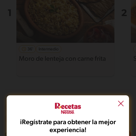
36'
Intermedio
Moro de lenteja con carne frita
Al horno
Vegano
De 0 a 120 min
Intermedio
iRegístrate para obtener la mejor
experiencia!
Filtros
0
recetas