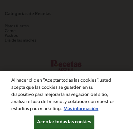
Categorías de Recetas
Platos fuertes
Carne
Postres
Día de las madres
Al hacer clic en “Aceptar todas las cookies”, usted
acepta que las cookies se guarden en su
dispositivo para mejorar la navegación del sitio,
©2022, Nestlé. Marcas registradas por Societé dels Produits Nestlé,
analizar el uso del mismo, y colaborar con nuestros
S.A. Vevey (Suiza)
estudios para marketing.
Más información
Política de Privacidad
Términos y condiciones
Configuración de cookies
Aceptar todas las cookies