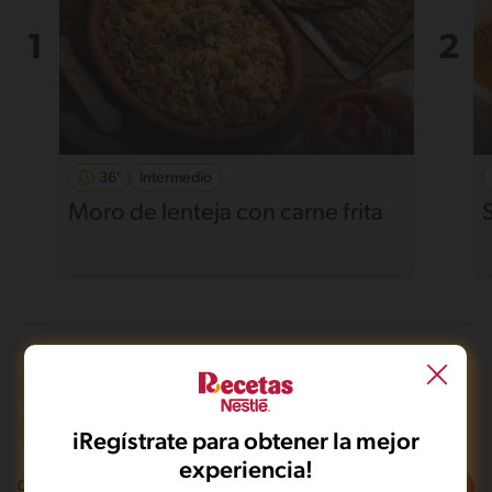
36'
Intermedio
Moro de lenteja con carne frita
Al sartén
Vegano
Mas de 121 min
Intermedio
iRegístrate para obtener la mejor
experiencia!
Filtros
0
recetas