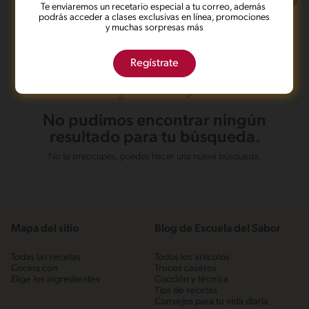
Te enviaremos un recetario especial a tu correo, además
podrás acceder a clases exclusivas en línea, promociones
y muchas sorpresas más
Regístrate
No pudimos encontrar ningún
resultado para tu búsqueda.
No te preocupes, puedes hacer una nueva búsqueda.
Mapa del sitio
Blog de Escuela del Sabor
Todas las recetas
Todos los artículos
Cocina con
Trucos caseros
Elige los ingredientes
Cocción y técnica
Tips de recetas
Consejos para tu vida diaria