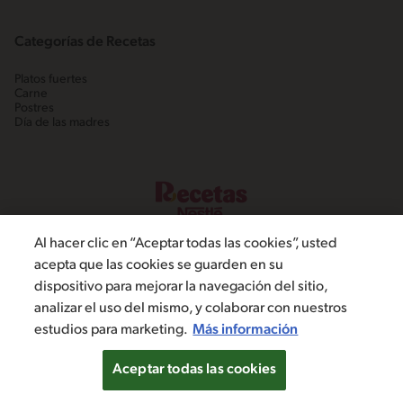
Categorías de Recetas
Platos fuertes
Carne
Postres
Día de las madres
Al hacer clic en “Aceptar todas las cookies”, usted
acepta que las cookies se guarden en su
dispositivo para mejorar la navegación del sitio,
©2022, Nestlé. Marcas registradas por Societé dels Produits Nestlé,
analizar el uso del mismo, y colaborar con nuestros
S.A. Vevey (Suiza)
estudios para marketing.
Más información
Política de Privacidad
Términos y condiciones
Configuración de cookies
Aceptar todas las cookies