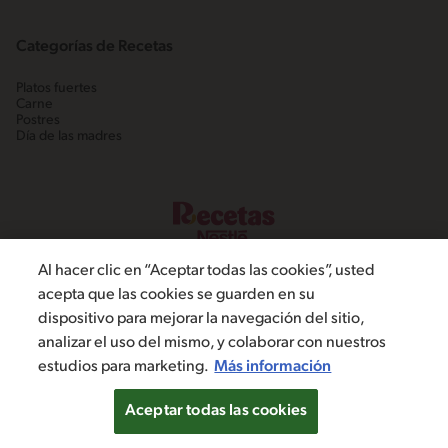
Categorías de Recetas
Platos fuertes
Carne
Postres
Día de las madres
Al hacer clic en “Aceptar todas las cookies”, usted
acepta que las cookies se guarden en su
dispositivo para mejorar la navegación del sitio,
©2022, Nestlé. Marcas registradas por Societé dels Produits Nestlé,
analizar el uso del mismo, y colaborar con nuestros
S.A. Vevey (Suiza)
estudios para marketing.
Más información
Política de Privacidad
Términos y condiciones
Configuración de cookies
Aceptar todas las cookies