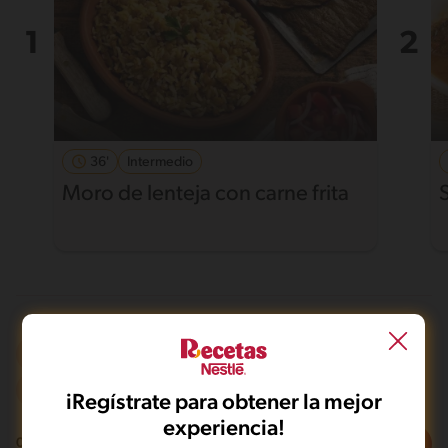
36'
Intermedio
Moro de lenteja con carne frita
Integral
De 0 a 60 min
Intermedio
iRegístrate para obtener la mejor
experiencia!
Filtros
0
recetas