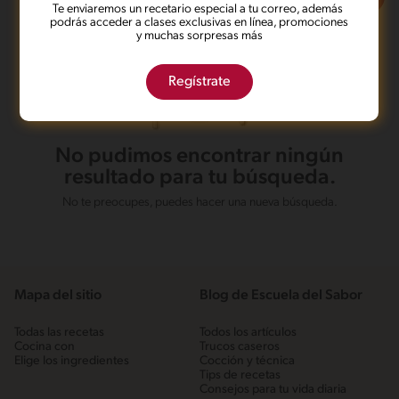
Te enviaremos un recetario especial a tu correo, además
podrás acceder a clases exclusivas en línea, promociones
y muchas sorpresas más
Regístrate
No pudimos encontrar ningún
resultado para tu búsqueda.
No te preocupes, puedes hacer una nueva búsqueda.
Mapa del sitio
Blog de Escuela del Sabor
Todas las recetas
Todos los artículos
Cocina con
Trucos caseros
Elige los ingredientes
Cocción y técnica
Tips de recetas
Consejos para tu vida diaria