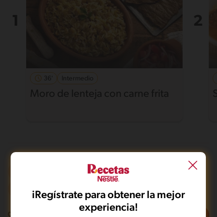
36'
Intermedio
Moro de lenteja con carne frita
Olla de presión
Vegano
Desafiante
iRegístrate para obtener la mejor
experiencia!
Filtros
0
recetas