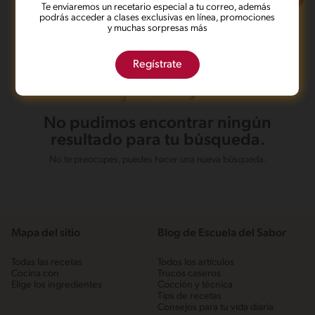
Te enviaremos un recetario especial a tu correo, además
podrás acceder a clases exclusivas en línea, promociones
y muchas sorpresas más
Regístrate
No pudimos encontrar ningún
resultado para tu búsqueda.
No te preocupes, puedes hacer una nueva búsqueda.
Mapa del sitio
Blog de Escuela del Sabor
Todas las recetas
Todos los artículos
Cocina con
Trucos caseros
Elige los ingredientes
Cocción y técnica
Tips de recetas
Consejos para tu vida diaria