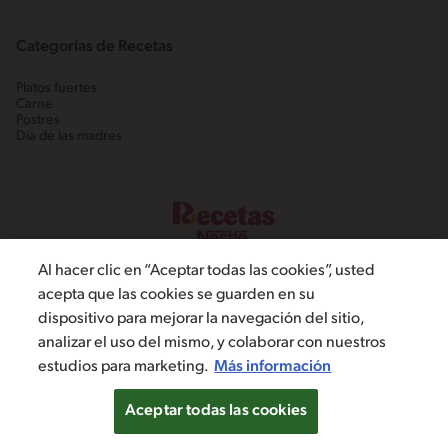
Categorías de Recetas
Platos fuertes
Carne
Postres
Día de las madres
Al hacer clic en “Aceptar todas las cookies”, usted
acepta que las cookies se guarden en su
dispositivo para mejorar la navegación del sitio,
©2022, Nestlé. Marcas registradas por Societé dels Produits Nestlé,
analizar el uso del mismo, y colaborar con nuestros
S.A. Vevey (Suiza)
estudios para marketing.
Más información
Política de Privacidad
Términos y condiciones
Configuración de cookies
Aceptar todas las cookies