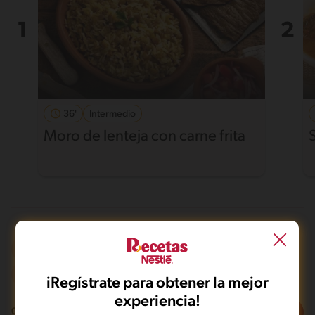
36'
Intermedio
Moro de lenteja con carne frita
Olla de presión
Mas de 121 min
Intermedio
iRegístrate para obtener la mejor
experiencia!
Filtros
0
recetas