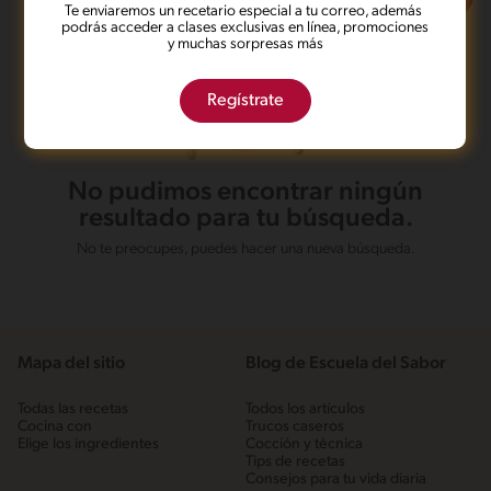
Te enviaremos un recetario especial a tu correo, además
podrás acceder a clases exclusivas en línea, promociones
y muchas sorpresas más
Regístrate
No pudimos encontrar ningún
resultado para tu búsqueda.
No te preocupes, puedes hacer una nueva búsqueda.
Mapa del sitio
Blog de Escuela del Sabor
Todas las recetas
Todos los artículos
Cocina con
Trucos caseros
Elige los ingredientes
Cocción y técnica
Tips de recetas
Consejos para tu vida diaria