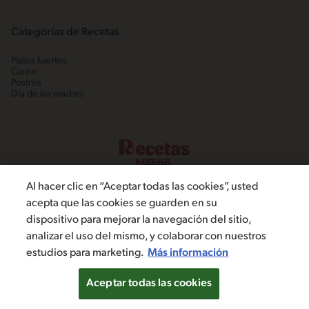
Categorías de Recetas
Platos fuertes
Carne
Postres
Día de las madres
Al hacer clic en “Aceptar todas las cookies”, usted
acepta que las cookies se guarden en su
dispositivo para mejorar la navegación del sitio,
©2022, Nestlé. Marcas registradas por Societé dels Produits Nestlé,
analizar el uso del mismo, y colaborar con nuestros
S.A. Vevey (Suiza)
estudios para marketing.
Más información
Política de Privacidad
Términos y condiciones
Configuración de cookies
Aceptar todas las cookies