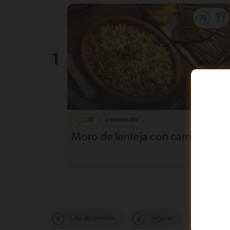
36'
Intermedio
Moro de lenteja con carne frita
Olla de presión
Vegano
Mas de 