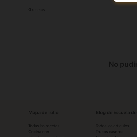
0
recetas
No pudim
Mapa del sitio
Blog de Escuela de
Todas las recetas
Todos los artículos
Cocina con
Trucos caseros