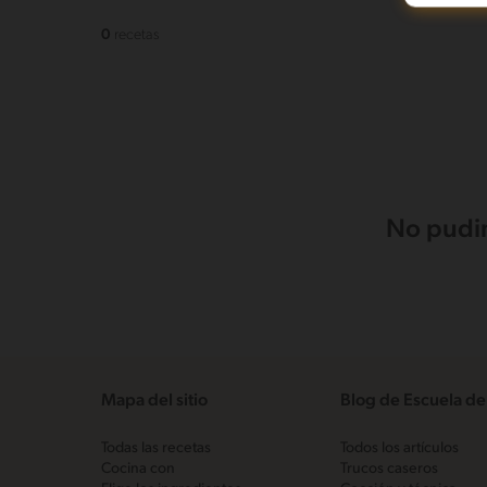
0
recetas
No pudim
Mapa del sitio
Blog de Escuela de
Todas las recetas
Todos los artículos
Cocina con
Trucos caseros