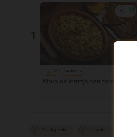
36'
Intermedio
Moro de lenteja con carne frita
Olla de presión
Sin gluten
Fácil