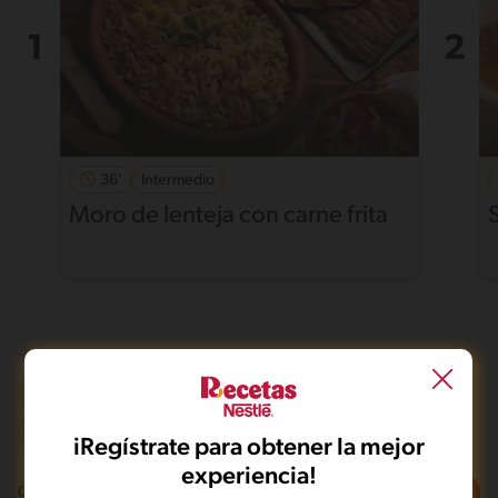
36'
Intermedio
Moro de lenteja con carne frita
Al horno
Dieta
Mas de 121 min
Desafiante
iRegístrate para obtener la mejor
experiencia!
Filtros
0
recetas