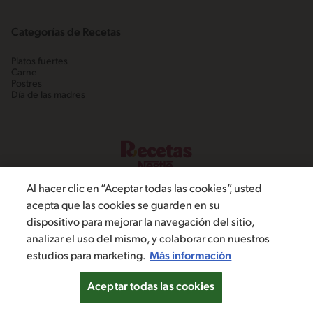
Categorías de Recetas
Platos fuertes
Carne
Postres
Día de las madres
Al hacer clic en “Aceptar todas las cookies”, usted
acepta que las cookies se guarden en su
dispositivo para mejorar la navegación del sitio,
©2022, Nestlé. Marcas registradas por Societé dels Produits Nestlé,
analizar el uso del mismo, y colaborar con nuestros
S.A. Vevey (Suiza)
estudios para marketing.
Más información
Política de Privacidad
Términos y condiciones
Configuración de cookies
Aceptar todas las cookies