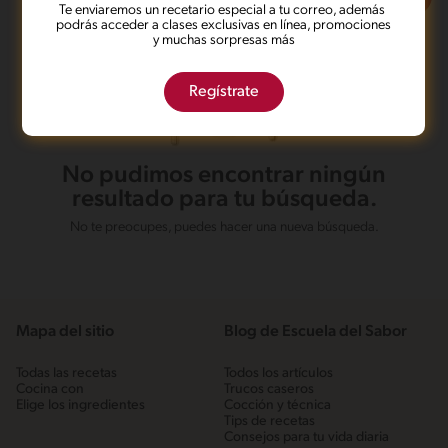
Te enviaremos un recetario especial a tu correo, además
podrás acceder a clases exclusivas en línea, promociones
y muchas sorpresas más
Regístrate
No pudimos encontrar ningún
resultado para tu búsqueda.
No te preocupes, puedes hacer una nueva búsqueda.
Mapa del sitio
Blog de Escuela del Sabor
Todas las recetas
Todos los artículos
Cocina con
Trucos caseros
Elige los ingredientes
Cocción y técnica
Tips de recetas
Consejos para tu vida diaria