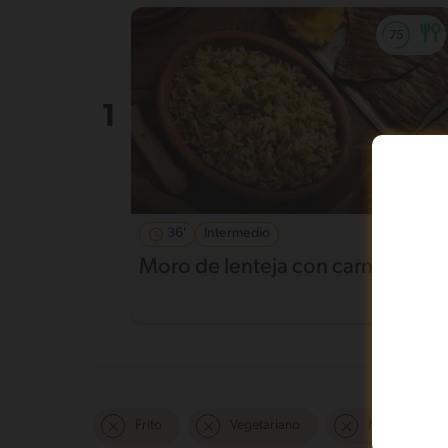
36'
Intermedio
Moro de lenteja con carne frita
Frito
Vegetariano
Mas de 121 m