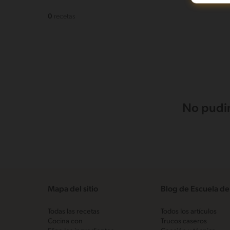
0
recetas
No pudim
Mapa del sitio
Blog de Escuela de
Todas las recetas
Todos los artículos
Cocina con
Trucos caseros