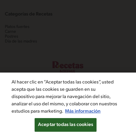
Categorías de Recetas
Platos fuertes
Carne
Postres
Día de las madres
Al hacer clic en “Aceptar todas las cookies”, usted
acepta que las cookies se guarden en su
dispositivo para mejorar la navegación del sitio,
©2022, Nestlé. Marcas registradas por Societé dels Produits Nestlé,
analizar el uso del mismo, y colaborar con nuestros
S.A. Vevey (Suiza)
estudios para marketing.
Más información
Política de Privacidad
Términos y condiciones
Configuración de cookies
Aceptar todas las cookies