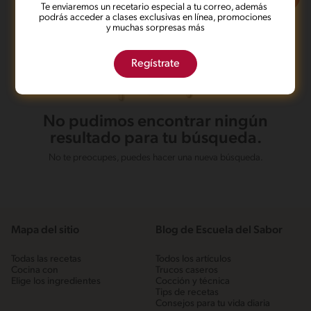
Te enviaremos un recetario especial a tu correo, además
podrás acceder a clases exclusivas en línea, promociones
y muchas sorpresas más
Regístrate
No pudimos encontrar ningún
resultado para tu búsqueda.
No te preocupes, puedes hacer una nueva búsqueda.
Mapa del sitio
Blog de Escuela del Sabor
Todas las recetas
Todos los artículos
Cocina con
Trucos caseros
Elige los ingredientes
Cocción y técnica
Tips de recetas
Consejos para tu vida diaria