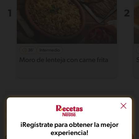
36'
Intermedio
Moro de lenteja con carne frita
Olla de presión
Vegetariano
De 0 a 60 min
iRegístrate para obtener la mejor
experiencia!
Filtros
0
recetas