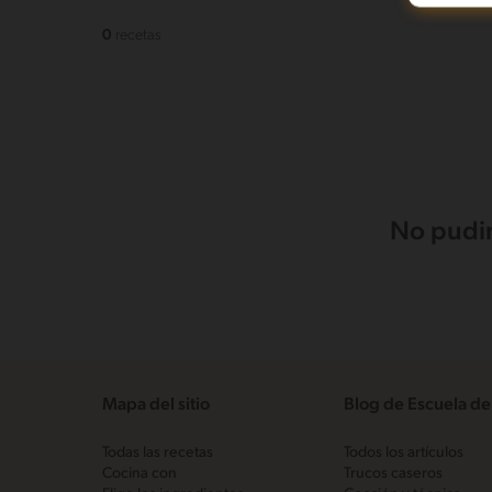
0
recetas
No pudim
Mapa del sitio
Blog de Escuela de
Todas las recetas
Todos los artículos
Cocina con
Trucos caseros