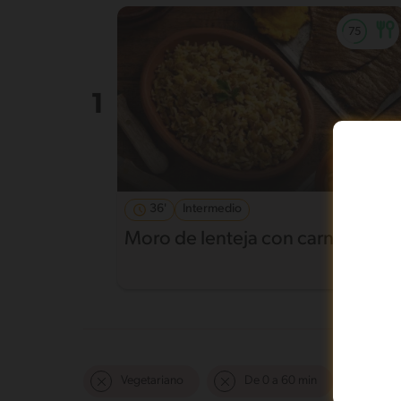
36'
Intermedio
Moro de lenteja con carne frita
Vegetariano
De 0 a 60 min