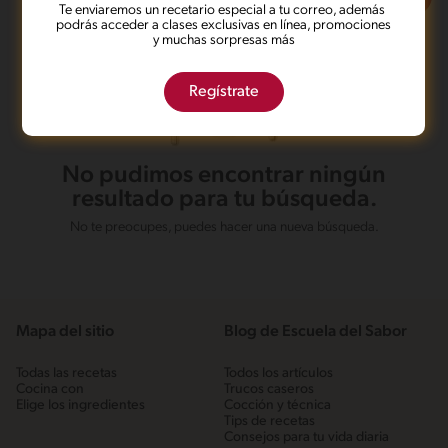
Te enviaremos un recetario especial a tu correo, además
podrás acceder a clases exclusivas en línea, promociones
y muchas sorpresas más
Regístrate
No pudimos encontrar ningún
resultado para tu búsqueda.
No te preocupes, puedes hacer una nueva búsqueda.
Mapa del sitio
Blog de Escuela del Sabor
Todas las recetas
Todos los artículos
Cocina con
Trucos caseros
Elige los ingredientes
Cocción y técnica
Tips de recetas
Consejos para tu vida diaria