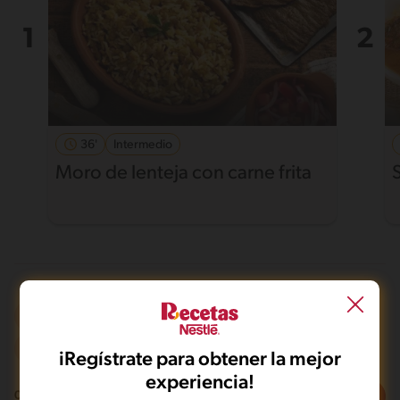
36'
Intermedio
Moro de lenteja con carne frita
A la parrilla
Dieta
De 0 a 30 min
iRegístrate para obtener la mejor
experiencia!
Filtros
0
recetas