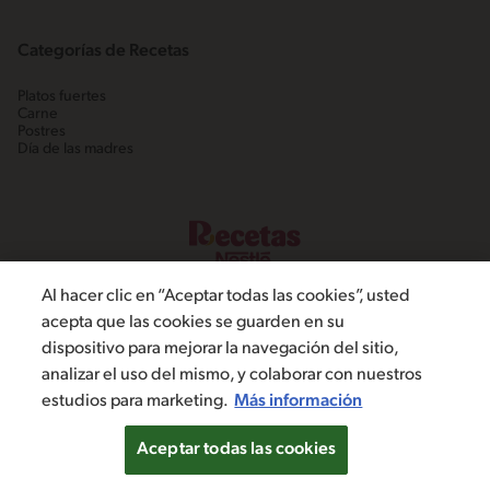
Categorías de Recetas
Platos fuertes
Carne
Postres
Día de las madres
Al hacer clic en “Aceptar todas las cookies”, usted
acepta que las cookies se guarden en su
dispositivo para mejorar la navegación del sitio,
©2022, Nestlé. Marcas registradas por Societé dels Produits Nestlé,
analizar el uso del mismo, y colaborar con nuestros
S.A. Vevey (Suiza)
estudios para marketing.
Más información
Política de Privacidad
Términos y condiciones
Configuración de cookies
Aceptar todas las cookies