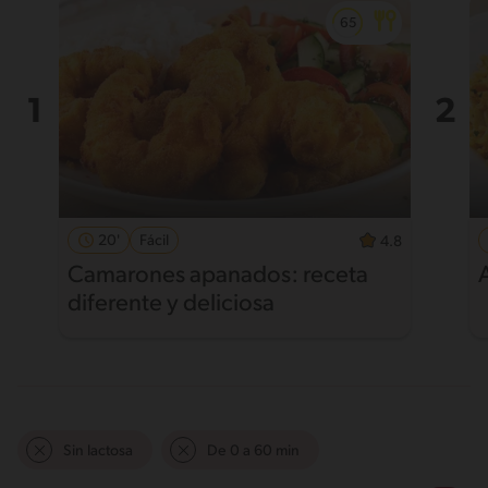
20'
Fácil
4.8
Camarones apanados: receta
diferente y deliciosa
Sin lactosa
De 0 a 60 min