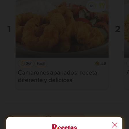
20'
Fácil
4.8
Camarones apanados: receta
diferente y deliciosa
Sin lactosa
De 0 a 120 min