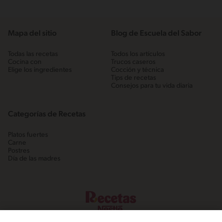
Mapa del sitio
Blog de Escuela del Sabor
Todas las recetas
Todos los artículos
Cocina con
Trucos caseros
Elige los ingredientes
Cocción y técnica
Tips de recetas
Consejos para tu vida diaria
Categorías de Recetas
Platos fuertes
Carne
Postres
Día de las madres