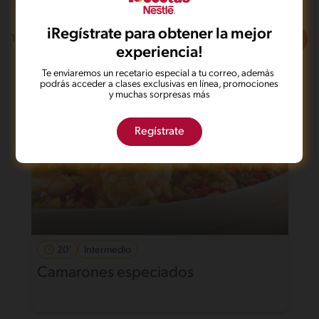
Intermedio
iRegístrate para obtener la mejor
Filtros
1
recetas
experiencia!
Te enviaremos un recetario especial a tu correo, además
podrás acceder a clases exclusivas en línea, promociones
y muchas sorpresas más
Regístrate
20'
Intermedio
Camarones especiados