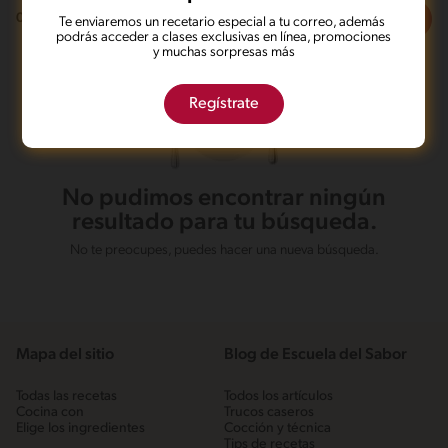
Filtros
0
recetas
Te enviaremos un recetario especial a tu correo, además
podrás acceder a clases exclusivas en línea, promociones
y muchas sorpresas más
Regístrate
No pudimos encontrar ningún
resultado para tu búsqueda.
No te preocupes, puedes hacer una nueva búsqueda.
Mapa del sitio
Blog de Escuela del Sabor
Todas las recetas
Todos los artículos
Cocina con
Trucos caseros
Elige los ingredientes
Cocción y técnica
Tips de recetas