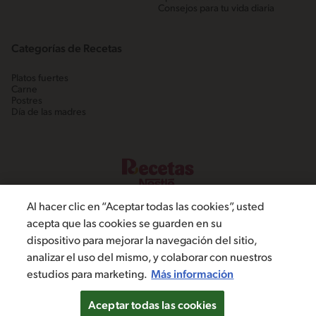
Consejos para tu vida diaria
Categorías de Recetas
Platos fuertes
Carne
Postres
Día de las madres
Al hacer clic en “Aceptar todas las cookies”, usted
acepta que las cookies se guarden en su
dispositivo para mejorar la navegación del sitio,
©2022, Nestlé. Marcas registradas por Societé dels Produits Nestlé,
analizar el uso del mismo, y colaborar con nuestros
S.A. Vevey (Suiza)
estudios para marketing.
Más información
Política de Privacidad
Términos y condiciones
Configuración de cookies
Aceptar todas las cookies