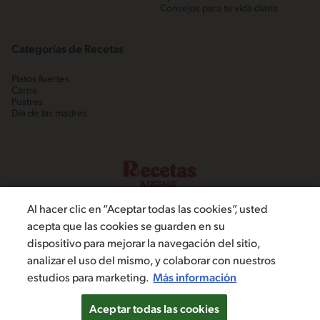
Consejos para tu vida diaria
Categorías de Recetas
Platos fuertes
Carne
Postres
Día de las madres
Al hacer clic en “Aceptar todas las cookies”, usted
acepta que las cookies se guarden en su
dispositivo para mejorar la navegación del sitio,
©2022, Nestlé. Marcas registradas por Societé dels Produits Nestlé,
analizar el uso del mismo, y colaborar con nuestros
S.A. Vevey (Suiza)
estudios para marketing.
Más información
Política de Privacidad
Términos y condiciones
Configuración de cookies
Aceptar todas las cookies