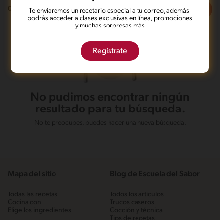
Filtros
0
recetas
Te enviaremos un recetario especial a tu correo, además
podrás acceder a clases exclusivas en línea, promociones
y muchas sorpresas más
Regístrate
No pudimos encontrar ningún
resultado para tu búsqueda.
No te preocupes, puedes hacer una nueva búsqueda.
Mapa del sitio
Blog de Escuela del Sabor
Todas las recetas
Todos los artículos
Cocina con
Trucos caseros
Elige los ingredientes
Cocción y técnica
Tips de recetas