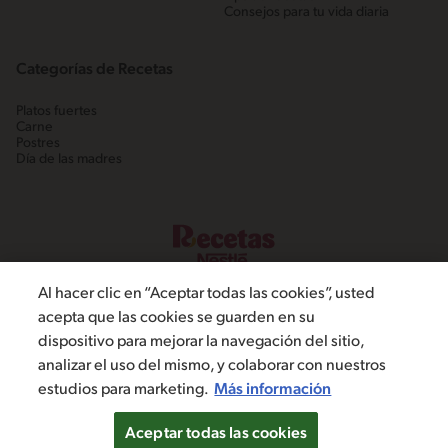
Consejos para tu vida diaria
Categorías de Recetas
Platos fuertes
Carne
Postres
Día de las madres
Al hacer clic en “Aceptar todas las cookies”, usted
acepta que las cookies se guarden en su
dispositivo para mejorar la navegación del sitio,
©2022, Nestlé. Marcas registradas por Societé dels Produits Nestlé,
analizar el uso del mismo, y colaborar con nuestros
S.A. Vevey (Suiza)
estudios para marketing.
Más información
Política de Privacidad
Términos y condiciones
Configuración de cookies
Aceptar todas las cookies