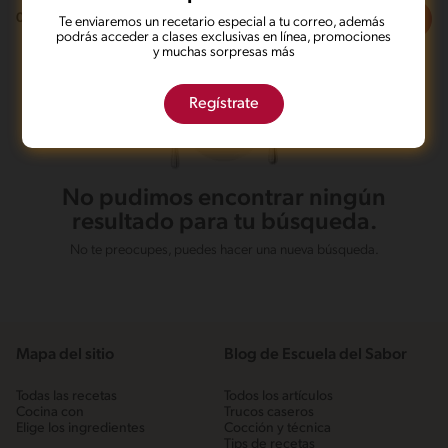
Filtros
0
recetas
Te enviaremos un recetario especial a tu correo, además
podrás acceder a clases exclusivas en línea, promociones
y muchas sorpresas más
Regístrate
No pudimos encontrar ningún
resultado para tu búsqueda.
No te preocupes, puedes hacer una nueva búsqueda.
Mapa del sitio
Blog de Escuela del Sabor
Todas las recetas
Todos los artículos
Cocina con
Trucos caseros
Elige los ingredientes
Cocción y técnica
Tips de recetas