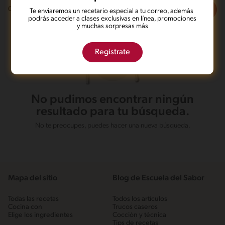
Filtros
0
recetas
Te enviaremos un recetario especial a tu correo, además
podrás acceder a clases exclusivas en línea, promociones
y muchas sorpresas más
Regístrate
No pudimos encontrar ningún
resultado para tu búsqueda.
No te preocupes, puedes hacer una nueva búsqueda.
Mapa del sitio
Blog de Escuela del Sabor
Todas las recetas
Todos los artículos
Cocina con
Trucos caseros
Elige los ingredientes
Cocción y técnica
Tips de recetas