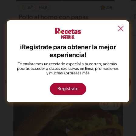
37'
Fácil
4.6
Pollo al horno con papas
iRegístrate para obtener la mejor
experiencia!
Te enviaremos un recetario especial a tu correo, además
Al sartén
De 0 a 30 min
podrás acceder a clases exclusivas en línea, promociones
y muchas sorpresas más
Filtros
1
recetas
Regístrate